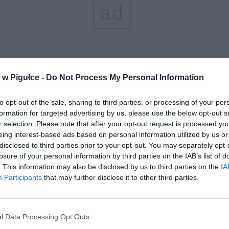
ad
w Pigułce -
Do Not Process My Personal Information
eów 2022 w Warszawie cieszyła się bardzo dużym
to opt-out of the sale, sharing to third parties, or processing of your per
esowaniem mieszkańców jak i turystów. Przez muzeami były
formation for targeted advertising by us, please use the below opt-out s
czne kolejki.
r selection. Please note that after your opt-out request is processed y
eing interest-based ads based on personal information utilized by us or
REKLAMA
disclosed to third parties prior to your opt-out. You may separately opt-
losure of your personal information by third parties on the IAB’s list of
. This information may also be disclosed by us to third parties on the
IA
Participants
that may further disclose it to other third parties.
l Data Processing Opt Outs
Play