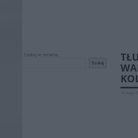
TŁ
Szukaj w serwisie
Szukaj
WA
KOL
15 maja 2