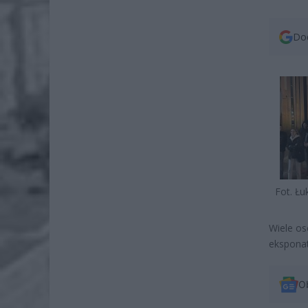
Dod
Fot. Ł
Wiele os
eksponat
O