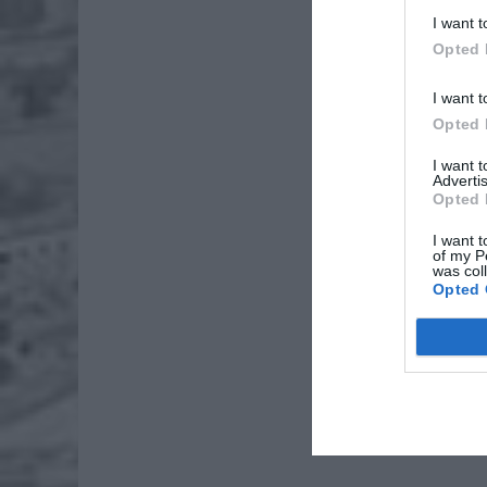
I want t
Opted 
I want t
Opted 
I want 
Advertis
Opted 
I want t
of my P
was col
Opted 