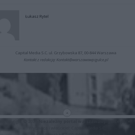
Łukasz Rytel
Capital Media S.C. ul. Grzybowska 87, 00-844 Warszawa
Kontakt z redakcją: Kontakt@warszawawpigulce.pl
Copyright © 2026
Niezależny portal warszawawpigulce.pl
∗
Wydawca i właściciel: Capital Media S.C.
ul. Grzybowska 87, 00-844 Warszawa