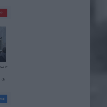
daj
awa w
 ich
wuj