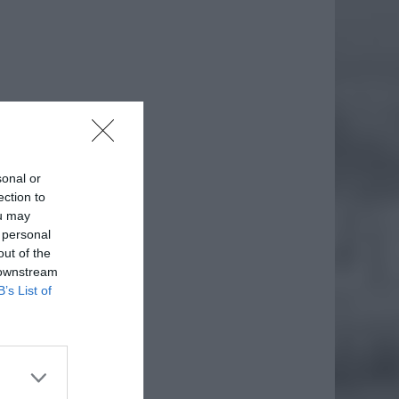
sonal or
ection to
ou may
 personal
out of the
 downstream
B’s List of