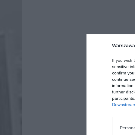
Warszawa 
Noc muz
If you wish 
zainter
sensitive in
giganty
confirm you
continue se
information 
further disc
participants
Downstream 
Persona