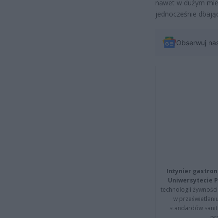
nawet w dużym mie
jednocześnie dbając
Obserwuj na
Inżynier gastron
Uniwersytecie P
technologii żywności 
w prześwietlani
standardów sanita
pr