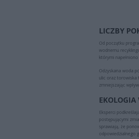
LICZBY PO
Od początku progra
wodnemu recyklingo
którymi napełniono
Odzyskana woda poz
ulic oraz torowisk
zmniejszając wpływ
EKOLOGIA
Eksperci podkreślaj
postępującymi zmian
sprawiają, że pono
odpowiedzialnego 