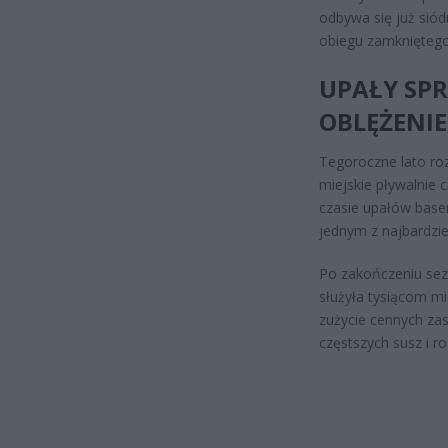
odbywa się już siód
obiegu zamkniętego
UPAŁY SPR
OBLĘŻENIE
Tegoroczne lato roz
miejskie pływalnie
czasie upałów base
jednym z najbardzie
Po zakończeniu sez
służyła tysiącom mi
zużycie cennych za
częstszych susz i r