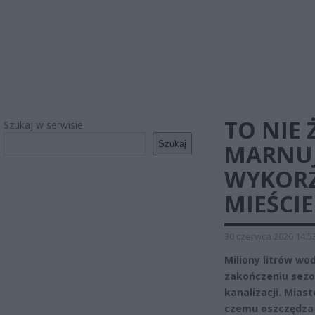
TO NIE
Szukaj w serwisie
Szukaj
MARNUJ
WYKORZ
MIEŚCIE
30 czerwca 2026 14:5
Miliony litrów w
zakończeniu sezon
kanalizacji. Mias
czemu oszczędza c