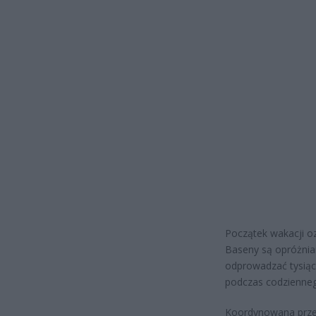
Początek wakacji oz
Baseny są opróżnia
odprowadzać tysiące
podczas codzienneg
Koordynowana przez