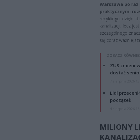
Warszawa po raz k
praktycznymi roz
recyklingu, dzięki 
kanalizacji, lecz je
szczególnego znacze
się coraz ważniejsz
ZOBACZ RÓWNIE
ZUS zmieni w
dostać senio
7 sierpnia 2026 13
Lidl przeceni
początek
4 sierpnia 2026 16
MILIONY 
KANALIZAC