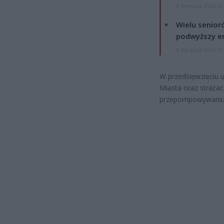
4 sierpnia 2026 12
Wielu senior
podwyższy e
4 sierpnia 2026 12
W przedsięwzięciu u
Miasta oraz straża
przepompowywaniu