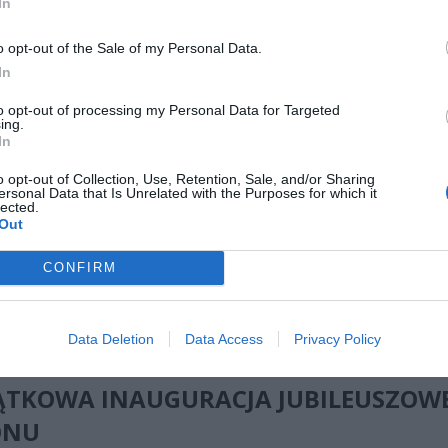
In
 najbardziej rozpoznawalnych wydarzeń kulturalnych
o opt-out of the Sale of my Personal Data.
skiego lata powraca do Łazienek Królewskich.
Już 5 lipca rozp
In
sezon Koncertów Chopinowskich. Tegoroczna inauguracja będzie wyj
 wpisuje się w obchody 100. rocznicy odsłonięcia pomnika Fryderyka
to opt-out of processing my Personal Data for Targeted
ing.
In
CZ RÓWNIEŻ:
o opt-out of Collection, Use, Retention, Sale, and/or Sharing
ersonal Data that Is Unrelated with the Purposes for which it
et 3600 zł miesięcznie zamiast 800+. Nowa propozycja dla
lected.
ziców dzieci do 3. roku życia
Out
erpnia 2026 19:29
CONFIRM
 podniesie próg 500 plus dla seniorów. Policzyliśmy, ile może
ieść wypłata przy emeryturze od 2200 do 2700 zł
Data Deletion
Data Access
Privacy Policy
erpnia 2026 19:14
ĄTKOWA INAUGURACJA JUBILEUSZOW
ONU