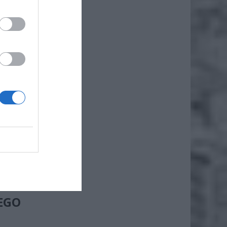
ocznie
ątkowa,
EGO