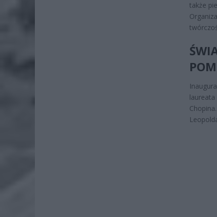
także pi
Organiza
twórczo
ŚWIA
POM
Inaugura
laureata
Chopina.
Leopolda