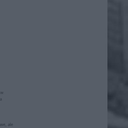
ów
ła
owe, ale