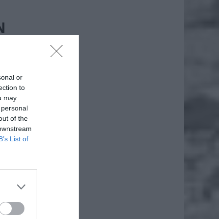
N
sonal or
ection to
ou may
 personal
out of the
 downstream
B’s List of