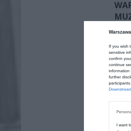
WAR
MUZ
KU
Warszawa 
ŁAZ
If you wish 
sensitive in
confirm you
continue se
information 
further disc
participants
Downstream 
Persona
I want t