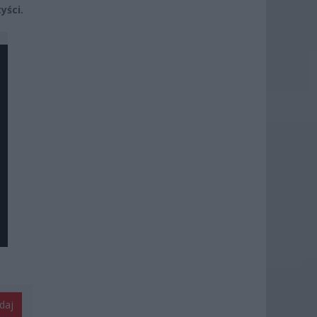
yści.
daj