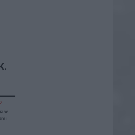
K.
zy
uż w
zmi