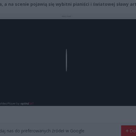
 a na scenie pojawią się wybitni pianiści i światowej sławy art
REKLAMA
Play
aj nas do preferowanych źródeł w Google
Do