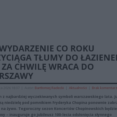
 WYDARZENIE CO ROKU
YCIĄGA TŁUMY DO ŁAZIENE
 ZA CHWILĘ WRACA DO
RSZAWY
a 2026 18:37
|
Autor:
Bartłomiej Radecki
|
Aktualności
|
Brak komentar
n z najbardziej wyczekiwanych symboli warszawskiego lata. J
szą niedzielę pod pomnikiem Fryderyka Chopina ponownie zabr
na żywo. Tegoroczny sezon Koncertów Chopinowskich będzie
wy – inauguruje go jubileusz 100-lecia odsłonięcia słynnego