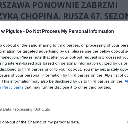
SZAWA PONOWNIE ZABRZMI
YKĄ CHOPINA. RUSZA 67. SEZO
LTOWYCH KONCERTÓW W
w Pigułce -
Do Not Process My Personal Information
IENKACH KRÓLEWSKICH
to opt-out of the sale, sharing to third parties, or processing of your per
formation for targeted advertising by us, please use the below opt-out s
r selection. Please note that after your opt-out request is processed y
eing interest-based ads based on personal information utilized by us or
disclosed to third parties prior to your opt-out. You may separately opt-
losure of your personal information by third parties on the IAB’s list of
. This information may also be disclosed by us to third parties on the
IA
ad
Participants
that may further disclose it to other third parties.
l Data Processing Opt Outs
o opt-out of the Sharing of my personal data.