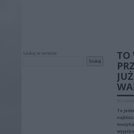
TO
Szukaj w serwisie
Szukaj
PRZ
JUŻ
WA
30 czerwc
To jede
najbliż
muzyka 
wyjątko