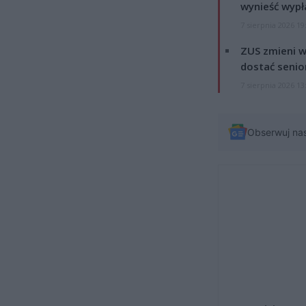
wynieść wypł
7 sierpnia 2026 19
ZUS zmieni w
dostać senio
7 sierpnia 2026 13
Obserwuj na