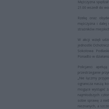
Mężczyzna spędzał 
21.00 wszedł do wody
Rzekę oraz obydwa
mężczyzna i dalej 
strażników miejskic
W akcji wzięli ud
jednostki Ochotnicz
Sokołowa Podlaski
Ponadto w działani
Policjanci apelu
przestrzeganie prz
„Nie łączmy przyje
ogranicza naszą ko
mogące wystąpić za
najmłodszych czło
sobie sprawę z nie
nieznanych, a szcze