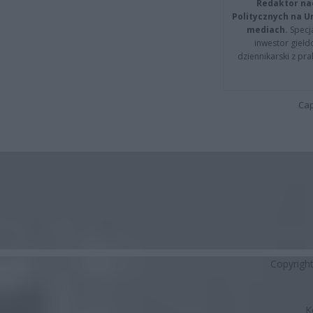
Redaktor na
Politycznych na 
mediach.
Specja
inwestor giełd
dziennikarski z pr
Cap
Copyrigh
K