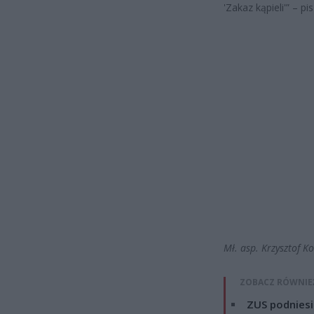
'Zakaz kąpieli'” – pi
Mł. asp. Krzysztof K
ZOBACZ RÓWNIE
ZUS podniesie