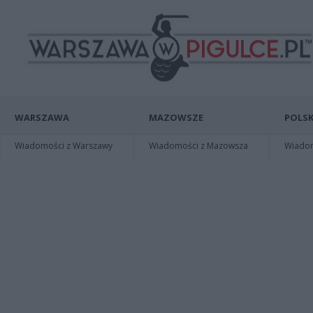
WARSZAWA
MAZOWSZE
POLSK
Wiadomości z Warszawy
Wiadomości z Mazowsza
Wiadomo