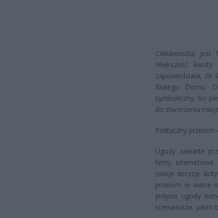
Ciekawostką jest 
Większość kwoty z
zapowiedziała, że 
Białego Domu. Dz
symboliczny, bo pie
do stworzenia miej
Polityczny przełom 
Ugody zawarte prz
firmy internetowe
swoje decyzje doty
przełom w walce o 
jedynie ugody biz
scenariusza, jakim