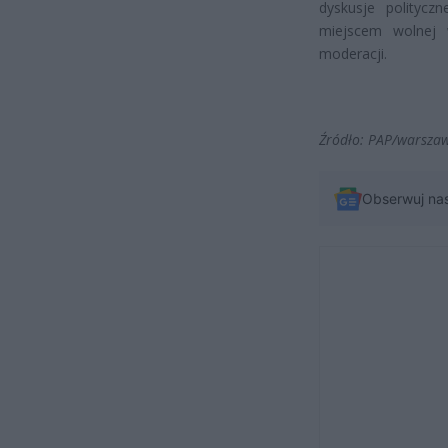
dyskusje polityc
miejscem wolnej 
moderacji.
Źródło: PAP/warsza
Obserwuj na