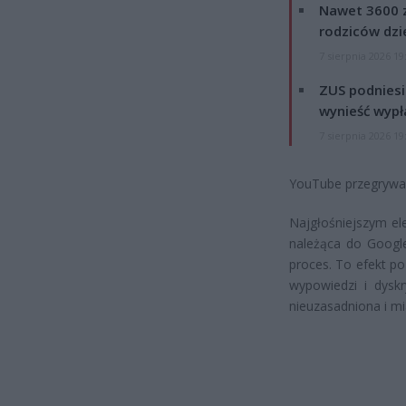
Nawet 3600 z
rodziców dzie
7 sierpnia 2026 19
ZUS podniesie
wynieść wypł
7 sierpnia 2026 19
YouTube przegryw
Najgłośniejszym el
należąca do Google
proces. To efekt p
wypowiedzi i dysk
nieuzasadniona i mi