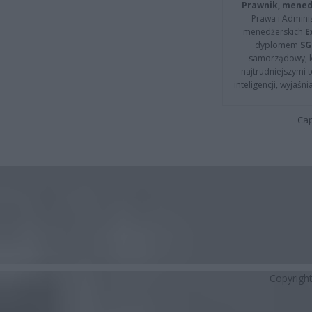
Prawnik, menedż
Prawa i Adminis
menedżerskich
E
dyplomem
SG
samorządowy, kt
najtrudniejszymi t
inteligencji, wyjaś
Cap
Copyrigh