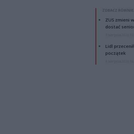
ZOBACZ RÓWNIE
ZUS zmieni w
dostać senio
7 sierpnia 2026 13
Lidl przeceni
początek
4 sierpnia 2026 16