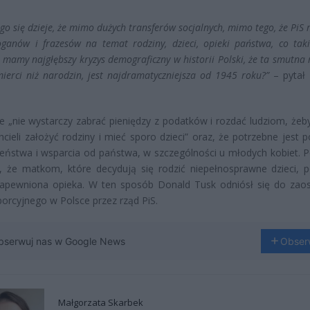
ego się dzieje, że mimo dużych transferów socjalnych, mimo tego, że PiS
oganów i frazesów na temat rodziny, dzieci, opieki państwa, co taki
e mamy najgłębszy kryzys demograficzny w historii Polski, że ta smutna 
mierci niż narodzin, jest najdramatyczniejsza od 1945 roku?”
– pytał
e „nie wystarczy zabrać pieniędzy z podatków i rozdać ludziom, żeby 
hcieli założyć rodziny i mieć sporo dzieci” oraz, że potrzebne jest 
eństwa i wsparcia od państwa, w szczególności u młodych kobiet. 
, że matkom, które decydują się rodzić niepełnosprawne dzieci, 
zapewniona opieka. W ten sposób Donald Tusk odniósł się do zaos
orcyjnego w Polsce przez rząd PiS.
bserwuj nas w Google News
Obser
Małgorzata Skarbek