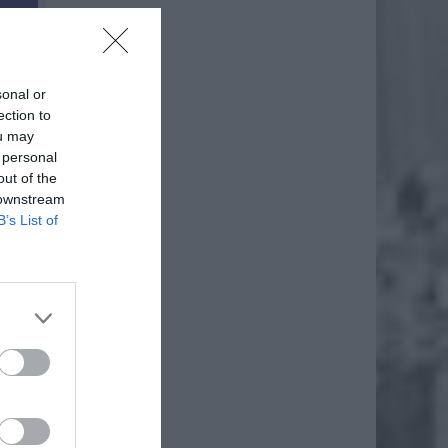
sonal or
ection to
ou may
 personal
out of the
 downstream
B’s List of