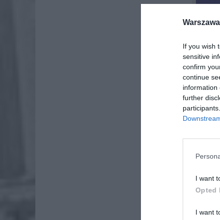
Warszawa 
If you wish 
sensitive in
confirm you
continue se
information 
further disc
participants
Downstream 
Persona
I want t
Opted 
I want t