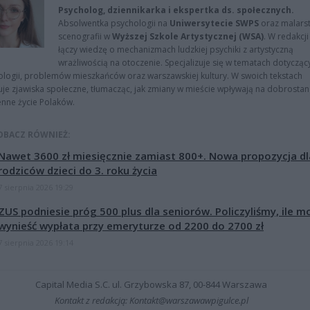
Psycholog, dziennikarka i ekspertka ds. społecznych.
Absolwentka psychologii na
Uniwersytecie SWPS
oraz malarst
scenografii w
Wyższej Szkole Artystycznej (WSA)
. W redakcji
łączy wiedzę o mechanizmach ludzkiej psychiki z artystyczną
wrażliwością na otoczenie. Specjalizuje się w tematach dotycząc
logii, problemów mieszkańców oraz warszawskiej kultury. W swoich tekstach
uje zjawiska społeczne, tłumacząc, jak zmiany w mieście wpływają na dobrostan 
nne życie Polaków.
OBACZ RÓWNIEŻ:
Nawet 3600 zł miesięcznie zamiast 800+. Nowa propozycja dl
rodziców dzieci do 3. roku życia
7 sierpnia 2026 19:29
ZUS podniesie próg 500 plus dla seniorów. Policzyliśmy, ile m
wynieść wypłata przy emeryturze od 2200 do 2700 zł
7 sierpnia 2026 19:14
Capital Media S.C. ul. Grzybowska 87, 00-844 Warszawa
Kontakt z redakcją: Kontakt@warszawawpigulce.pl