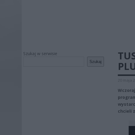
TU
Szukaj w serwisie
Szukaj
PLU
20 maja 2
Wczoraj
program
wystarc
chcieli 