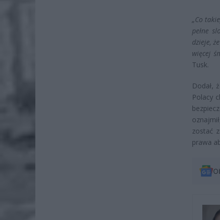
„Co taki
pełne sl
dzieje, ż
więcej ś
Tusk.
Dodał, ż
Polacy c
bezpiecz
oznajmił
zostać 
prawa ab
O