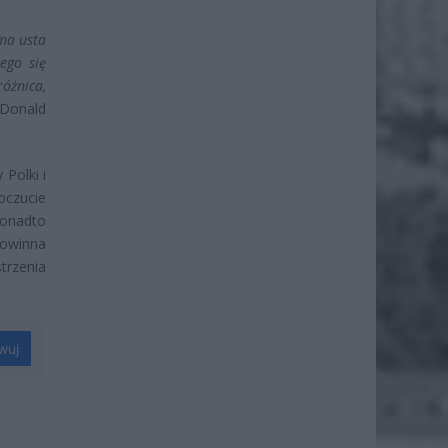
 ma usta
ego się
różnica,
 Donald
Polki i
poczucie
Ponadto
powinna
trzenia
wuj