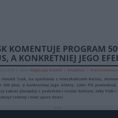
SK KOMENTUJE PROGRAM 50
S, A KONKRETNIEJ JEGO EFE
023 20:00
|
Autor:
Małgorzata Skarbek
|
Aktualności
|
Brak komentarzy
 Donald Tusk, na spotkaniu z mieszkańcami Kartuz, skome
 500 plus, a konkretniej jego efekty. Lider PO powiedział,
zy zabrać pieniędzy z podatków i rozdać ludziom, żeby Polki i
założyć rodziny i mieć sporo dzieci
REKLAMA