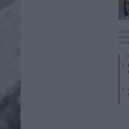
psycho
analiz
codzie
Z