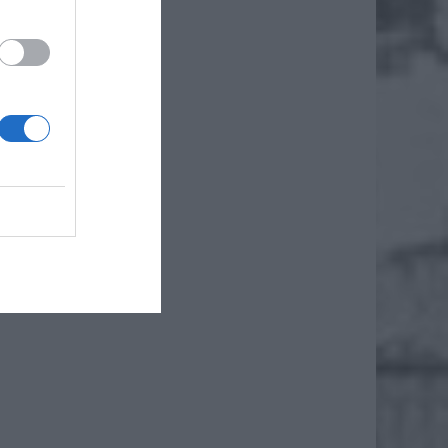
której
 W dniu
nnymi o
 naszym
erdzić,