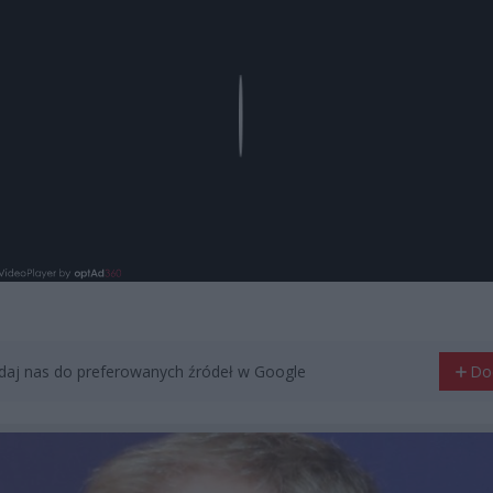
Play
aj nas do preferowanych źródeł w Google
Do