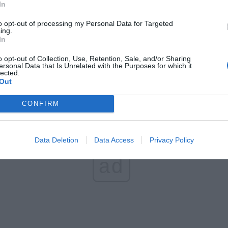
In
kcja wyborcza pod nazwą #TuJestPrzyszłość, w ramach 
to opt-out of processing my Personal Data for Targeted
niczący PO spotyka się z mieszkańcami różnych polskich miast.
ing.
szym odwiedził Kartuzy i rozmawiał z mieszkańcami między i
In
h programu 500 plus. Celem programu jest wzrost dzietności w
o opt-out of Collection, Use, Retention, Sale, and/or Sharing
ednak według statystyk dotyczących przyrostu naturalnego można stwi
ersonal Data that Is Unrelated with the Purposes for which it
lected.
pełnił on swojego zadania.
Out
CONFIRM
Data Deletion
Data Access
Privacy Policy
ad