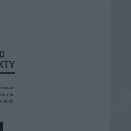
0
KTY
ntował
 że nie
 Polacy