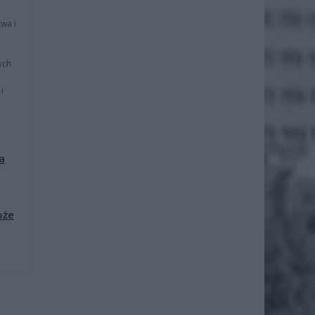
wa i
ych
i
a
oże