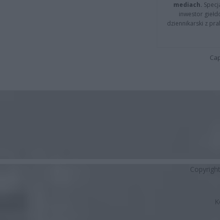
mediach.
Specja
inwestor giełd
dziennikarski z pr
Cap
Copyrigh
K