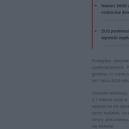
Nawet 3600 z
rodziców dzie
7 sierpnia 2026 19
ZUS podniesie
wynieść wypł
7 sierpnia 2026 19
Podwyżka obejmie
cywilnoprawnych.
godzinę, co oznacz
od 1 lipca 2024 roku
Szacunki wskazują
3,1 miliona osób w
wpłynie na ich sytu
spory wydatek, szcz
strony pracodawcy,
się obawiać.