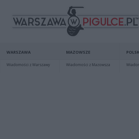
WARSZAWA
MAZOWSZE
POLSK
Wiadomości z Warszawy
Wiadomości z Mazowsza
Wiadomo