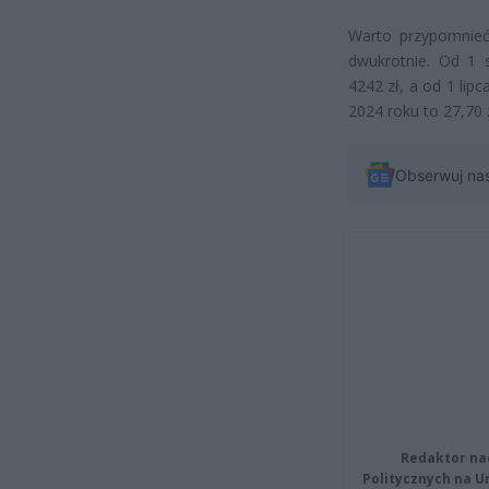
Warto przypomnieć
dwukrotnie. Od 1 
4242 zł, a od 1 li
2024 roku to 27,70 z
Obserwuj na
Redaktor na
Politycznych na 