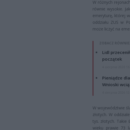
W różnych rejonach
równie wysokie. J
emeryturę, której w
oddziału ZUS w Po
może liczyć na emer
ZOBACZ RÓWNIE
Lidl przeceni
początek
4 sierpnia 2026 16
Pieniądze dla
Wnioski wcią
4 sierpnia 2026 12
W województwie ślą
złotych. W oddzial
tys. złotych. Takie
wieku prawie 73 la