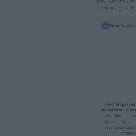
podstawy obliczeni
też składki co w ef
Obserwuj na
Psycholog, dzie
Uniwersytecie SW
W redakcji łączy 
otoczenie. Specja
oraz warszawskiej 
zmiany 