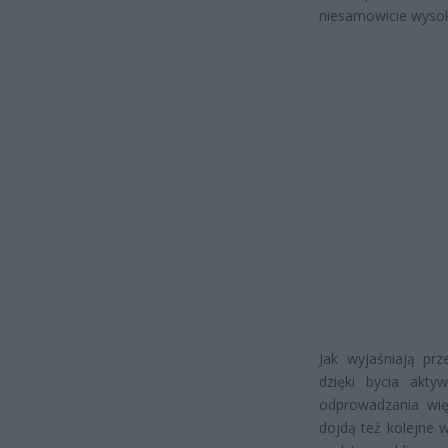
niesamowicie wysok
Jak wyjaśniają prz
dzięki bycia ak
odprowadzania więk
dojdą też kolejne 