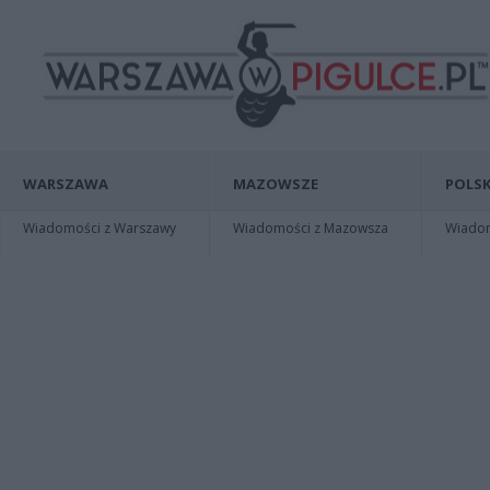
WARSZAWA
MAZOWSZE
POLSK
Wiadomości z Warszawy
Wiadomości z Mazowsza
Wiadomo