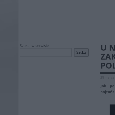
U N
Szukaj w serwisie
Szukaj
ZAK
POL
28 marca 
Jak po
najtańs