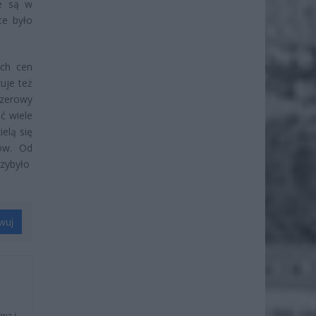
ne są w
ce było
ich cen
uje też
 zerowy
ć wiele
elą się
ków. Od
rzybyło
wuj
wa i