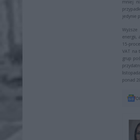
mniej n
przypad
jedynie 
Wyższe 
energii,
15-proc
VAT na t
grup poś
przydat
listopad
ponad 20
O