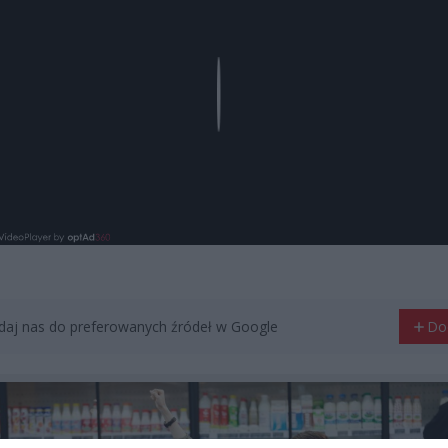
Play
aj nas do preferowanych źródeł w Google
Do