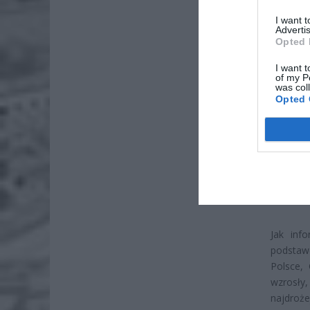
I want 
Advertis
Opted 
I want t
of my P
was col
Opted 
Jak inf
podstawo
Polsce, 
wzrosły
najdroże