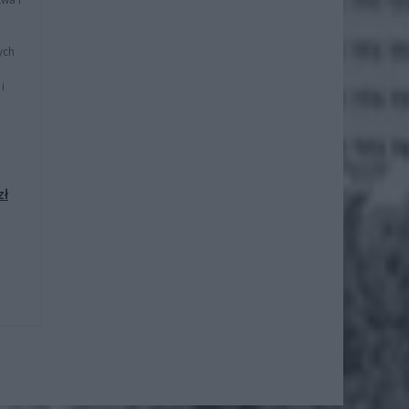
ych
i
zł