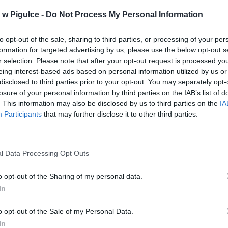
w Pigułce -
Do Not Process My Personal Information
to opt-out of the sale, sharing to third parties, or processing of your per
formation for targeted advertising by us, please use the below opt-out s
r selection. Please note that after your opt-out request is processed y
eing interest-based ads based on personal information utilized by us or
disclosed to third parties prior to your opt-out. You may separately opt-
losure of your personal information by third parties on the IAB’s list of
. This information may also be disclosed by us to third parties on the
IA
Participants
that may further disclose it to other third parties.
l Data Processing Opt Outs
Fot. Shutterstock
o opt-out of the Sharing of my personal data.
rzy portalu Seznam Zpravy wybrali się między innymi do Bogatyni
In
wynika, że wiele samochodów znajdujących się przed supermarketem 
rejestrację. Dodatkowo, znakiem rozpoznawczym Czechów jest pełe
o opt-out of the Sale of my Personal Data.
mi. Naszych południowych sąsiadów przyciągają do Polski głównie
In