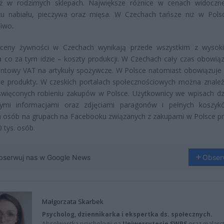
iż w rodzimych sklepach. Największe różnice w cenach widocz
ku nabiału, pieczywa oraz mięsa. W Czechach tańsze niż w Pols
piwo.
ceny żywności w Czechach wynikają przede wszystkim z wysok
 a co za tym idzie – koszty produkcji. W Czechach cały czas obowiąz
entowy VAT na artykuły spożywcze. W Polsce natomiast obowiązuje
e produkty. W czeskich portalach społecznościowych można znaleź
więconych robieniu zakupów w Polsce. Użytkownicy we wpisach dzi
nymi informacjami oraz zdjęciami paragonów i pełnych koszy
a osób na grupach na Facebooku związanych z zakupami w Polsce p
 tys. osób.
bserwuj nas w Google News
Obser
Małgorzata Skarbek
Psycholog, dziennikarka i ekspertka ds. społecznych.
Absolwentka psychologii na
Uniwersytecie SWPS
oraz malarst