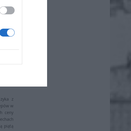
szyka z
lepów w
ch ceny
zechach
ą piątą