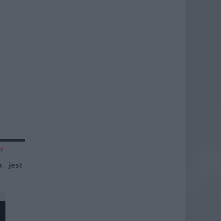
zy
a jest