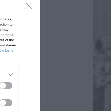
sonal or
ection to
ou may
 personal
out of the
 downstream
B’s List of
. Z ich
posiada
n wózek
 niskie