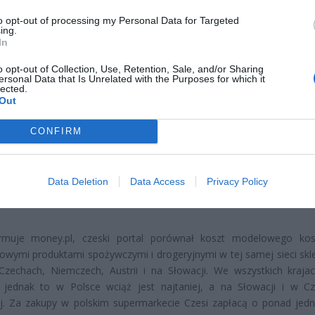
to opt-out of processing my Personal Data for Targeted
ing.
In
o opt-out of Collection, Use, Retention, Sale, and/or Sharing
ersonal Data that Is Unrelated with the Purposes for which it
lected.
Out
ad
CONFIRM
Data Deletion
Data Access
Privacy Policy
ormuje money.pl, czeski portal porównał koszt modelowego ko
wymi produktami spożywczymi i drogeryjnymi w tej samej sieci sk
Czechach, Niemczech, Austrii i na Słowacji. We wszystkich kraja
, jednak to w Polsce wciąż jest najtaniej, a na Słowacji i w C
j. Za zakupy w polskim supermarkecie Czesi zapłacą o ponad jedn