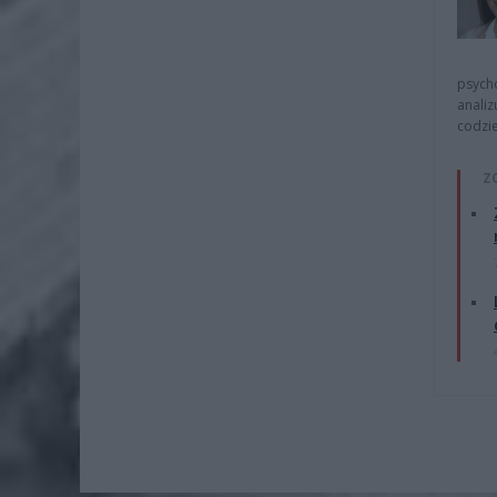
psycho
analiz
codzie
Z