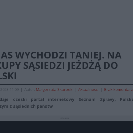
AS WYCHODZI TANIEJ. NA
UPY SĄSIEDZI JEŻDŻĄ DO
SKI
2023 11:09
|
Autor:
Małgorzata Skarbek
|
Aktualności
|
Brak komentar
daje czeski portal internetowy Seznam Zpravy, Polsk
zym z sąsiednich państw
REKLAMA