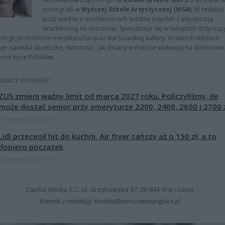
scenografii w
Wyższej Szkole Artystycznej (WSA)
. W redakcji
łączy wiedzę o mechanizmach ludzkiej psychiki z artystyczną
wrażliwością na otoczenie. Specjalizuje się w tematach dotycząc
logii, problemów mieszkańców oraz warszawskiej kultury. W swoich tekstach
uje zjawiska społeczne, tłumacząc, jak zmiany w mieście wpływają na dobrostan 
nne życie Polaków.
OBACZ RÓWNIEŻ:
ZUS zmieni ważny limit od marca 2027 roku. Policzyliśmy, ile
może dostać senior przy emeryturze 2200, 2400, 2600 i 2700 
7 sierpnia 2026 13:23
Lidl przecenił hit do kuchni. Air fryer tańszy aż o 150 zł, a to
dopiero początek
4 sierpnia 2026 16:06
Capital Media S.C. ul. Grzybowska 87, 00-844 Warszawa
Kontakt z redakcją: Kontakt@warszawawpigulce.pl