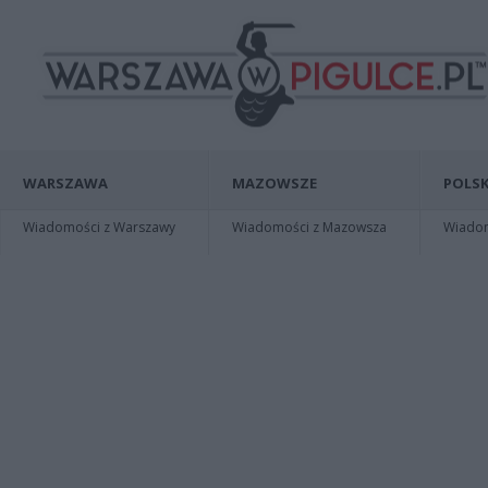
WARSZAWA
MAZOWSZE
POLSK
Wiadomości z Warszawy
Wiadomości z Mazowsza
Wiadomo