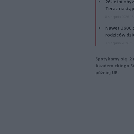
26-letni obyw
Teraz nastąp
8 sierpnia 2026 15
Nawet 3600 z
rodziców dzie
7 sierpnia 2026 19
Spotykamy się 2 
Akademickiego St
później UB.