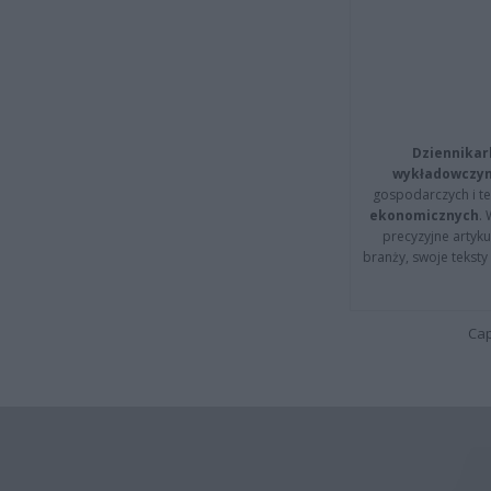
Dziennikar
wykładowczyn
gospodarczych i t
ekonomicznych
.
precyzyjne artyku
branży, swoje tekst
Cap