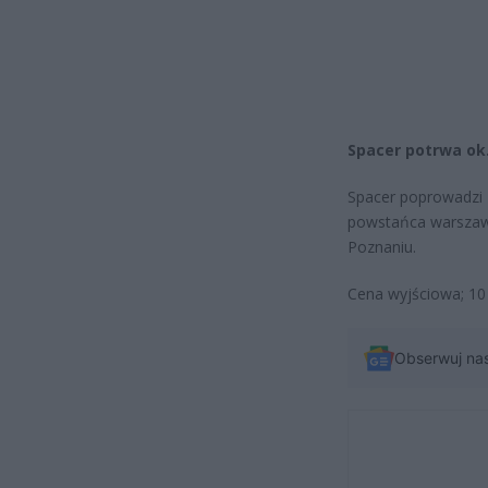
Spacer potrwa ok.
Spacer poprowadzi 
powstańca warszawsk
Poznaniu.
Cena wyjściowa; 10
Obserwuj na