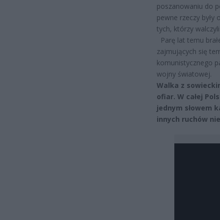
poszanowaniu do pol
pewne rzeczy były 
tych, którzy walczy
Parę lat temu brał
zajmujących się te
komunistycznego pa
wojny światowej.
Walka z sowiecki
ofiar. W całej Po
jednym słowem kat
innych ruchów ni