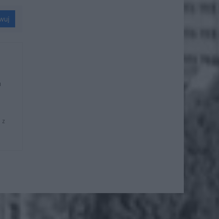
wuj
u
 z