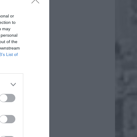
sonal or
ection to
ou may
 personal
out of the
 downstream
B’s List of
 strony
serwują