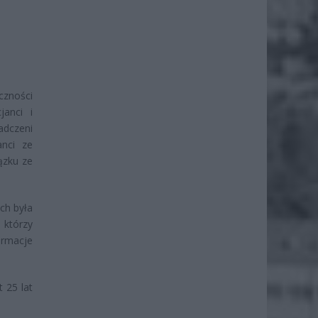
czności
janci i
dczeni
anci ze
ązku ze
ch była
 którzy
ormacje
 25 lat