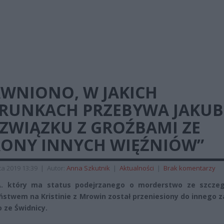
AWNIONO, W JAKICH
RUNKACH PRZEBYWA JAKUB 
 ZWIĄZKU Z GROŹBAMI ZE
RONY INNYCH WIĘŹNIÓW”
a 2019 13:39
|
Autor:
Anna Szkutnik
|
Aktualności
|
Brak komentarzy
A. który ma status podejrzanego o morderstwo ze szcze
ństwem na Kristinie z Mrowin został przeniesiony do innego 
 ze Świdnicy.