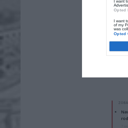
I want 
Advertis
Opted 
I want t
of my P
was col
Opted 
ZOBA
Naw
rod
7 si