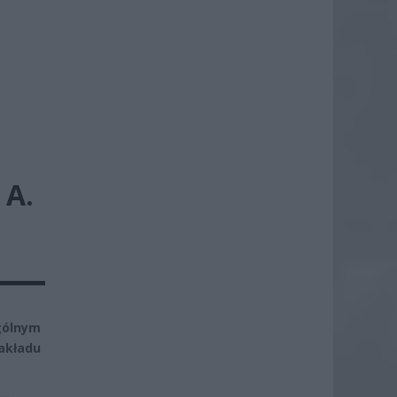
A.
gólnym
zakładu