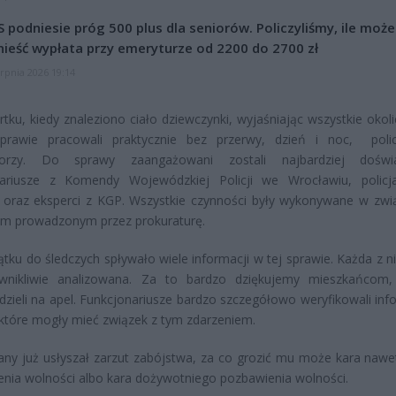
 podniesie próg 500 plus dla seniorów. Policzyliśmy, ile może
ieść wypłata przy emeryturze od 2200 do 2700 zł
erpnia 2026 19:14
tku, kiedy znaleziono ciało dziewczynki, wyjaśniając wszystkie okoli
prawie pracowali praktycznie bez przerwy, dzień i noc, polic
torzy. Do sprawy zaangażowani zostali najbardziej doświa
nariusze z Komendy Wojewódzkiej Policji we Wrocławiu, policj
 oraz eksperci z KGP. Wszystkie czynności były wykonywane w zwi
em prowadzonym przez prokuraturę.
tku do śledczych spływało wiele informacji w tej sprawie. Każda z ni
wnikliwie analizowana. Za to bardzo dziękujemy mieszkańcom,
zieli na apel. Funkcjonariusze bardzo szczegółowo weryfikowali inf
 które mogły mieć związek z tym zdarzeniem.
ny już usłyszał zarzut zabójstwa, za co grozić mu może kara nawet
nia wolności albo kara dożywotniego pozbawienia wolności.