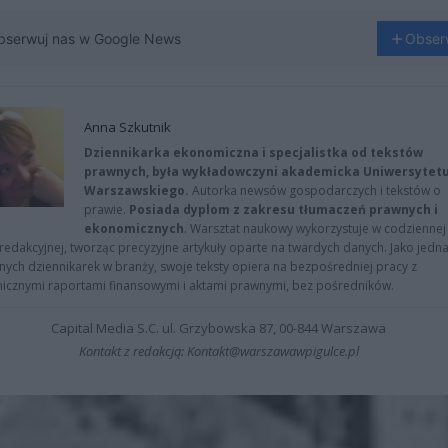
bserwuj nas w Google News
Obser
Anna Szkutnik
Dziennikarka ekonomiczna i specjalistka od tekstów
prawnych, była wykładowczyni akademicka Uniwersytet
Warszawskiego.
Autorka newsów gospodarczych i tekstów o
prawie.
Posiada dyplom z zakresu tłumaczeń prawnych i
ekonomicznych
. Warsztat naukowy wykorzystuje w codziennej
redakcyjnej, tworząc precyzyjne artykuły oparte na twardych danych. Jako jedna
znych dziennikarek w branży, swoje teksty opiera na bezpośredniej pracy z
nicznymi raportami finansowymi i aktami prawnymi, bez pośredników.
Capital Media S.C. ul. Grzybowska 87, 00-844 Warszawa
Kontakt z redakcją: Kontakt@warszawawpigulce.pl