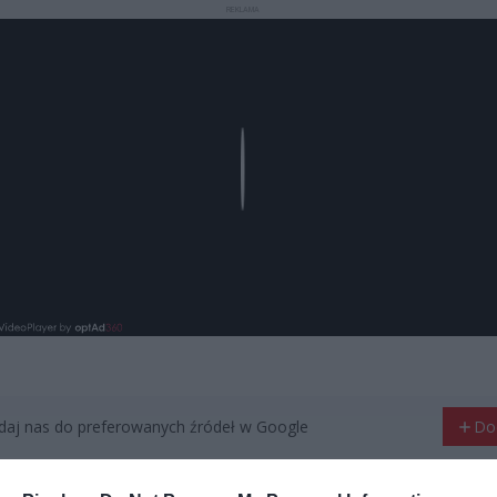
REKLAMA
Play
aj nas do preferowanych źródeł w Google
Do