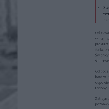
ZUS
wyn
7 si
Od czwar
w tej s
prokura
funkcjo
Świdnicy
śledztw
Od począ
bardzo 
odpowied
i osoby,
Zatrzyma
pozbawie