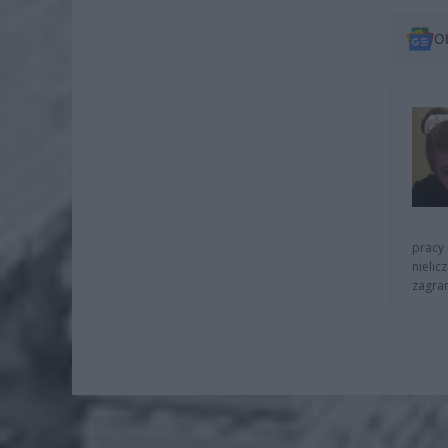
O
pracy 
nielic
zagra