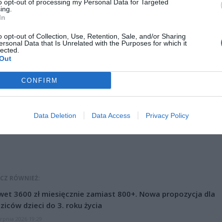
to opt-out of processing my Personal Data for Targeted
ing.
In
o opt-out of Collection, Use, Retention, Sale, and/or Sharing
ersonal Data that Is Unrelated with the Purposes for which it
lected.
Out
ad
CONFIRM
Data Deletion
Data Access
Privacy Policy
CZ RÓWNIEŻ:
et 3600 zł miesięcznie zamiast 800+. Nowa propozycja dla
ziców dzieci do 3. roku życia
erpnia 2026 19:29