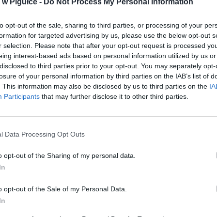
w Pigułce -
Do Not Process My Personal Information
to opt-out of the sale, sharing to third parties, or processing of your per
formation for targeted advertising by us, please use the below opt-out s
r selection. Please note that after your opt-out request is processed y
eing interest-based ads based on personal information utilized by us or
disclosed to third parties prior to your opt-out. You may separately opt-
losure of your personal information by third parties on the IAB’s list of
. This information may also be disclosed by us to third parties on the
IA
Participants
that may further disclose it to other third parties.
l Data Processing Opt Outs
o opt-out of the Sharing of my personal data.
In
Fot. policja
o opt-out of the Sale of my Personal Data.
na przebywa w całkowitej izolacji m.in. w związku z groźbami ze
In
osadzonych. Pomieszczenie, w którym przebywa przez całą dobę ob