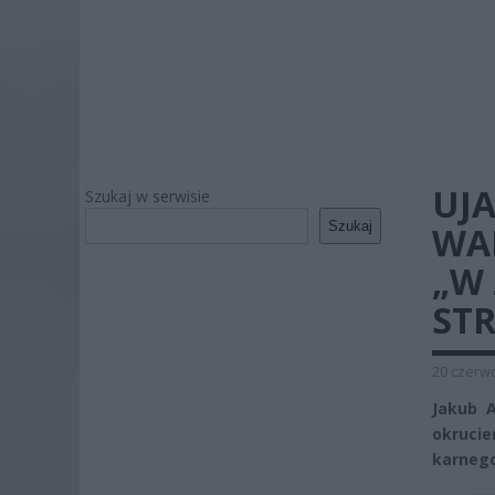
UJ
Szukaj w serwisie
Szukaj
WA
„W
ST
20 czerwc
Jakub 
okrucie
karnego