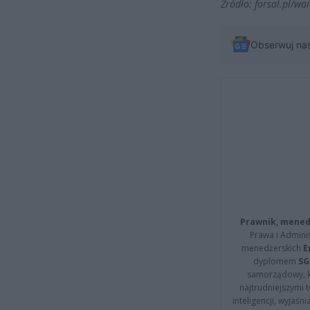
Źródło: forsal.pl/w
Obserwuj na
Prawnik, menedż
Prawa i Adminis
menedżerskich
E
dyplomem
SG
samorządowy, kt
najtrudniejszymi t
inteligencji, wyjaś