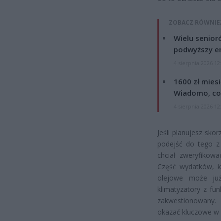
ZOBACZ RÓWNIE
Wielu senior
podwyższy e
4 sierpnia 2026 12
1600 zł mies
Wiadomo, co
4 sierpnia 2026 12
Jeśli planujesz sko
podejść do tego z 
chciał zweryfikowa
Część wydatków, kt
olejowe może już 
klimatyzatory z fu
zakwestionowany. 
okazać kluczowe w r