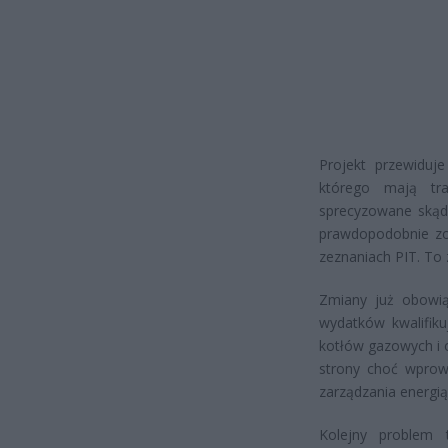
Projekt przewiduje
którego mają tra
sprecyzowane skąd 
prawdopodobnie zo
zeznaniach PIT. To
Zmiany już obowią
wydatków kwalifiku
kotłów gazowych i ol
strony choć wprow
zarządzania energią
Kolejny problem t