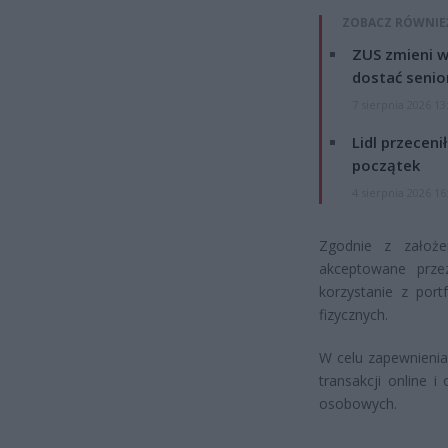
ZOBACZ RÓWNIE
ZUS zmieni w
dostać senio
7 sierpnia 2026 13
Lidl przeceni
początek
4 sierpnia 2026 16
Zgodnie z założe
akceptowane prze
korzystanie z por
fizycznych.
W celu zapewnieni
transakcji online 
osobowych.