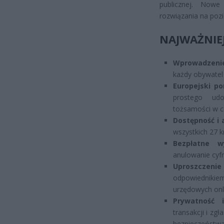
publicznej. Now
rozwiązania na poz
NAJWAŻNIE
Wprowadzenie
każdy obywatel 
Europejski po
prostego udo
tożsamości w c
Dostępność i 
wszystkich 27 k
Bezpłatne w
anulowanie cyf
Uproszczenie 
odpowiednikie
urzędowych onl
Prywatność 
transakcji i z
bezpieczeństwa 