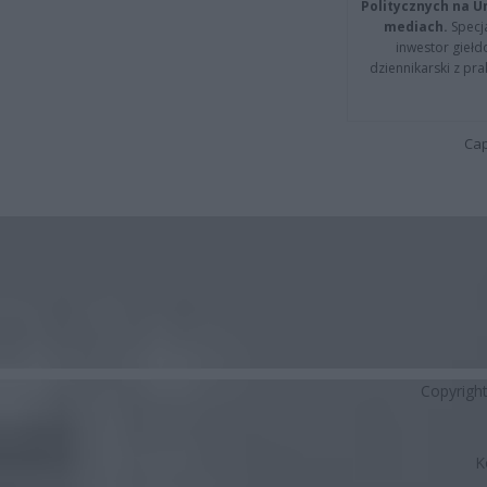
Politycznych na 
mediach.
Specja
inwestor giełd
dziennikarski z pr
Cap
Copyrigh
K