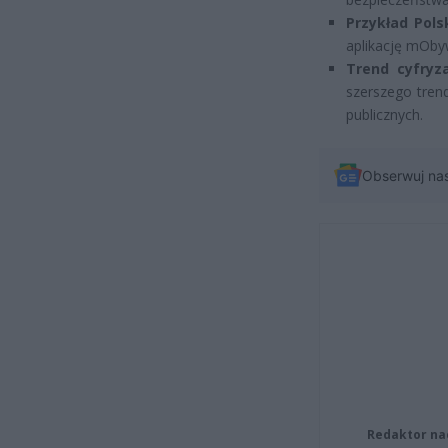
Przykład Pols
aplikację mOby
Trend cyfryz
szerszego tren
publicznych.
Obserwuj na
Redaktor na