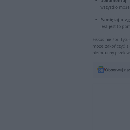
Dokumentuj 
wszystko może 
Pamiętaj o zg
jeśli jest to p
Fiskus nie śpi. Ty
może zakończyć si
niefortunny przelew
Obserwuj na