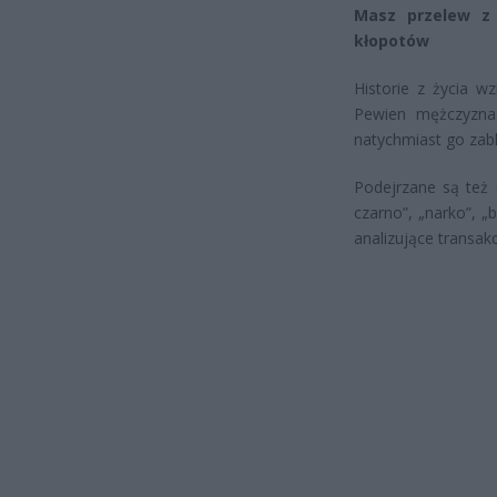
Masz przelew z
kłopotów
Historie z życia w
Pewien mężczyzna 
natychmiast go zabl
Podejrzane są też 
czarno”, „narko”, „
analizujące transak