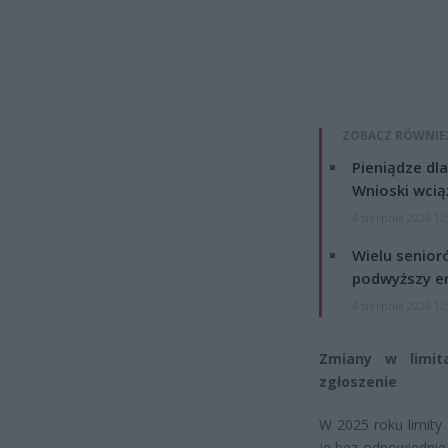
ZOBACZ RÓWNIE
Pieniądze dla
Wnioski wcią
4 sierpnia 2026 12
Wielu senior
podwyższy e
4 sierpnia 2026 12
Zmiany w limit
zgłoszenie
W 2025 roku limity
je bez odpowiednieg