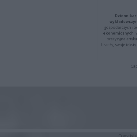
Dziennikar
wykładowczyn
gospodarczych i t
ekonomicznych
.
precyzyjne artyku
branży, swoje tekst
Cap
Copyrigh