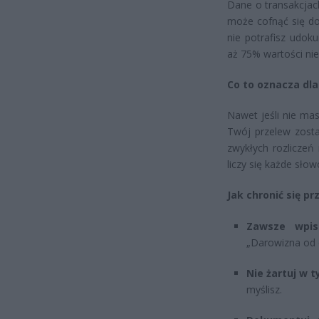
Dane o transakcjac
może cofnąć się do
nie potrafisz udok
aż 75% wartości ni
Co to oznacza dla
Nawet jeśli nie mas
Twój przelew zosta
zwykłych rozliczeń
liczy się każde słow
Jak chronić się p
Zawsze wpis
„Darowizna od 
Nie żartuj w t
myślisz.