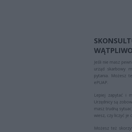
SKONSUL
WĄTPLIWO
Jeśli nie masz pewn
urząd skarbowy ma
pytania. Możesz t
ePUAP.
Lepiej zapytać i 
Urzędnicy są zobowi
masz trudną sytuacj
wiesz, czy liczyć j
Możesz też skorzy