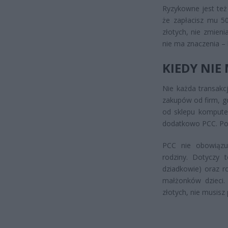
Ryzykowne jest też 
że zapłacisz mu 50
złotych, nie zmien
nie ma znaczenia – 
KIEDY NIE
Nie każda transakc
zakupów od firm, g
od sklepu komputer
dodatkowo PCC. Pod
PCC nie obowiązuj
rodziny. Dotyczy t
dziadkowie) oraz r
małżonków dzieci.
złotych, nie musisz 