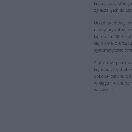
kupujących, którzy
zgłaszają ich do ur
Urząd skarbowy otr
osoby prywatnej uż
laptop za 2000 złot
się pisma z urzędu
systematycznie om
Platformy przekaz
kryteria. Urząd ot
dokonał zakupu od 
w ciągu 14 dni od 
wezwanie.