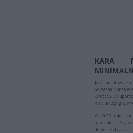
KARA N
MINIMALN
Jeśli nie złożysz 
poważne konsekwen
kwotach lub uporcz
oraz nałoży grzywn
W 2025 roku kara
minimalnej. Przy m
466,60 złotych aż 