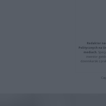
Redaktor na
Politycznych na 
mediach.
Specja
inwestor giełd
dziennikarski z pr
Cap