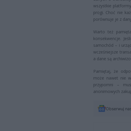
wszystkie platform
progi. Choć nie ka
porównuje je z dany
Warto też pamięt
konsekwencje. Jeśl
samochód – i urząd
wcześniejsze trans
a dane są archiwizo
Pamiętaj, że odpo
może nawet nie wi
przypomni – musi
anonimowych zakup
Obserwuj na