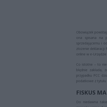
Obowiązek powstaje
ona spisana na pa
sprzedającemu i od
złożenie deklaracji
online w e-Urzędzi
Co istotne – to ni
błędnie zakłada, 
przypadku PCC dzi
podatkowe z tytułu
FISKUS MA
Do niedawna taki