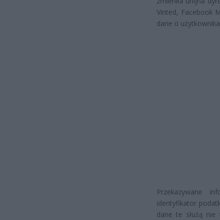
zmieniła unijna dy
Vinted, Facebook M
dane o użytkownikac
Przekazywane inf
identyfikator poda
dane te służą nie 