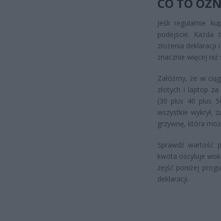
CO TO OZN
Jeśli regularnie k
podejście. Każda
złożenia deklaracji
znacznie więcej niż
Załóżmy, że w ciąg
złotych i laptop z
(30 plus 40 plus 50
wszystkie wykrył, 
grzywnę, która może
Sprawdź wartość pr
kwota oscyluje wokó
zejść poniżej progu
deklaracji.