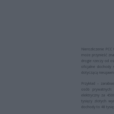
Nierozliczenie PCC
może przynieść zna
drogie rzeczy od o
oficjalne dochody
dotyczącą nieujawn
Przykład – zarabia
osób prywatnych:
elektryczny za 450
tysięcy złotych w
dochody to 48 tysi