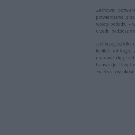
Zachowaj potwierd
potwierdzenie prz
wpłaty podatku – ws
urzędu, będziesz m
Jeśli kupujesz kilk
kupiłeś, od kogo, 
uratować cię przed
transakcje. Urząd 
zwiększa wysokość 