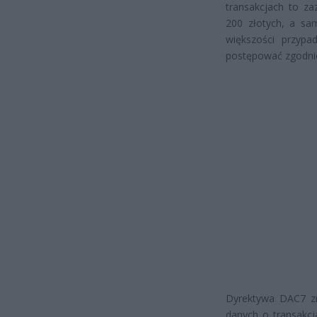
transakcjach to za
200 złotych, a sa
większości przypa
postępować zgodnie
Dyrektywa DAC7 zmi
danych o transakcj