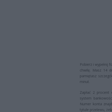
Pobierz i wypełnij 
chwilę. Masz 14 dn
pamiętasz szczegół
minut.
Zapłać 2 procent 
system bankowości
Numer konta znajdz
tytule przelewu, że