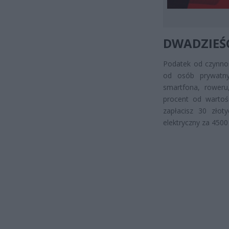
DWADZIEŚC
Podatek od czynnoś
od osób prywatnyc
smartfona, roweru
procent od wartoś
zapłacisz 30 złot
elektryczny za 4500 