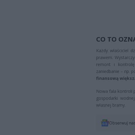
CO TO OZN
Każdy właściciel dz
prawem. Wystarczy 
remont i kontrol
zaniedbanie – np. p
finansową większ
Nowa fala kontroli
gospodarki wodnej
własnej bramy.
Obserwuj na