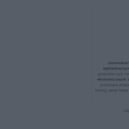
Dziennikar
wykładowczyn
gospodarczych i t
ekonomicznych
.
precyzyjne artyku
branży, swoje tekst
Cap