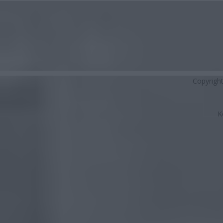
Copyrigh
K