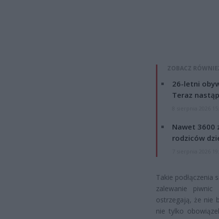
ZOBACZ RÓWNIE
26-letni obyw
Teraz nastąp
8 sierpnia 2026 15
Nawet 3600 z
rodziców dzie
7 sierpnia 2026 19
Takie podłączenia 
zalewanie piwnic 
ostrzegają, że nie 
nie tylko obowiąze