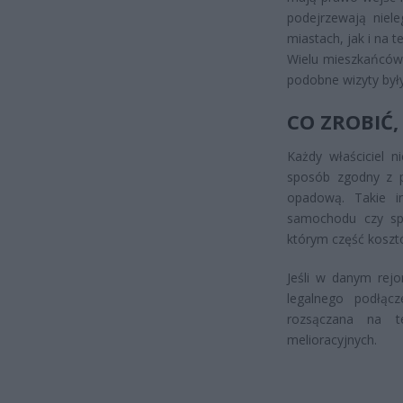
podejrzewają niel
miastach, jak i na t
Wielu mieszkańców 
podobne wizyty były
CO ZROBIĆ,
Każdy właściciel 
sposób zgodny z p
opadową. Takie i
samochodu czy spł
którym część kosz
Jeśli w danym rejo
legalnego podłąc
rozsączana na t
melioracyjnych.