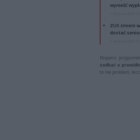
wynieść wypł
7 sierpnia 2026 19
ZUS zmieni w
dostać senio
7 sierpnia 2026 13
Eksperci przypom
zadbać o prawid
to nie problem, lec