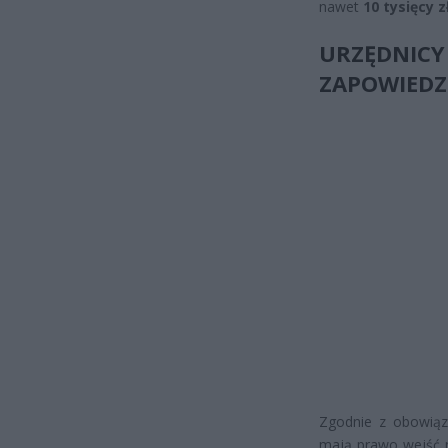
nawet
10 tysięcy 
URZĘDNI
ZAPOWIEDZ
Zgodnie z obowiąz
mają prawo wejść n