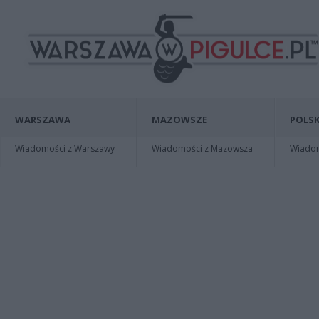
WARSZAWA
MAZOWSZE
POLSK
Wiadomości z Warszawy
Wiadomości z Mazowsza
Wiadomo