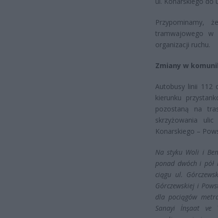
ul. Konarskiego do 
Przypominamy, ż
tramwajowego w t
organizacji ruchu.
Zmiany w komunik
Autobusy linii 11
kierunku przystank
pozostaną na tra
skrzyżowania ulic
Konarskiego – Pow
Na styku Woli i Bem
ponad dwóch i pół k
ciągu ul. Górczews
Górczewskiej i Pows
dla pociągów metra
Sanayi İnşaat ve 