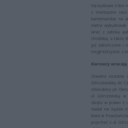
Na budowie II lini
z montażem sieci 
kamieniarskie na a
metra wybudowali j
wraz z zatoką au
chodnika, a także 
już zakończone i o
mogli korzystać z n
Kierowcy wracają 
Otwarta zostanie 
Górczewskiej do Cz
obwodnicy (al. Obr
ul. Górczewską w 
skrętu w prawo z u
Nadal nie będzie m
lewo w Powstańców 
pojechać z ul. Górc