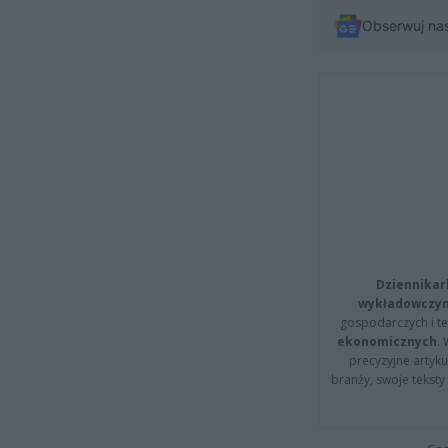
Obserwuj na
Dziennikar
wykładowczyn
gospodarczych i t
ekonomicznych
.
precyzyjne artyku
branży, swoje tekst