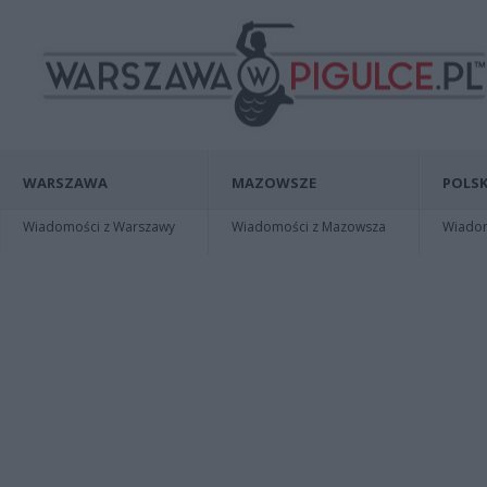
WARSZAWA
MAZOWSZE
POLSK
Wiadomości z Warszawy
Wiadomości z Mazowsza
Wiadomo