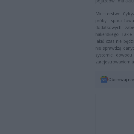
pojazdów i ma aktu
Ministerstwo Cyfry
próby sparaliżow
dodatkowych zabe
hakerskiego. Takie
jakiś czas nie będz
nie sprawdzą dany
systemie dowodu 
zarejestrowaniem a
Obserwuj na