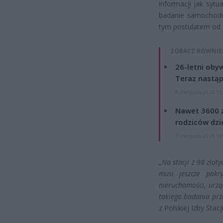
informacji jak sytu
badanie samochodu 
tym postulatem od w
ZOBACZ RÓWNIE
26-letni obyw
Teraz nastąp
8 sierpnia 2026 15
Nawet 3600 z
rodziców dzie
7 sierpnia 2026 19
„Na stacji z 98 złot
musi jeszcze pokr
nieruchomości, urzą
takiego badania prze
z Polskiej Izby Stac