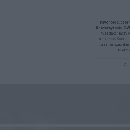
Psycholog, dzie
Uniwersytecie SW
W redakcji łączy 
otoczenie. Specja
oraz warszawskiej 
zmiany 
Cap