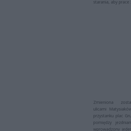
starania, aby prace
Zmieniona zost
ulicami Matysiakó
przystanku plac Gr
pomiędzy jezdniam
wprowadzony jeden 