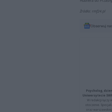
Hübnera do Przasny
Źródło: rmf24.pl
Obserwuj na
Psycholog, dzie
Uniwersytecie SW
W redakcji łączy 
otoczenie. Specja
oraz warszawskiej 