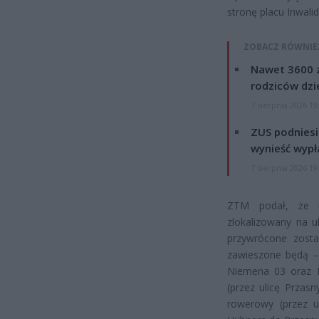
stronę placu Inwali
ZOBACZ RÓWNIE
Nawet 3600 z
rodziców dzie
7 sierpnia 2026 19
ZUS podniesie
wynieść wypł
7 sierpnia 2026 19
ZTM podał, że ur
zlokalizowany na u
przywrócone zosta
zawieszone będą – 
Niemena 03 oraz P
(przez ulicę Przas
rowerowy (przez u