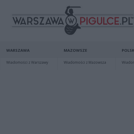
WARSZAWA
MAZOWSZE
POLSK
Wiadomości z Warszawy
Wiadomości z Mazowsza
Wiadomo