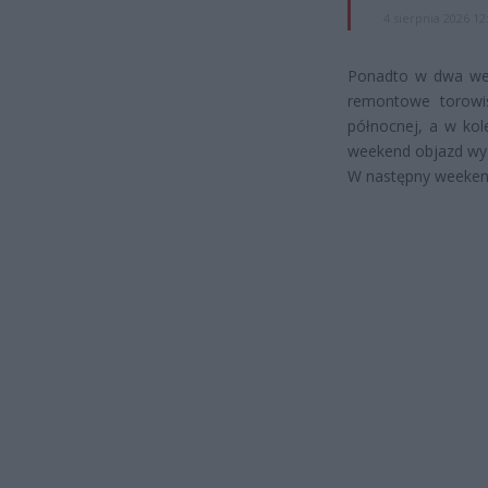
4 sierpnia 2026 12
Ponadto w dwa week
remontowe torowis
północnej, a w kol
weekend objazd wyz
W następny weekend 