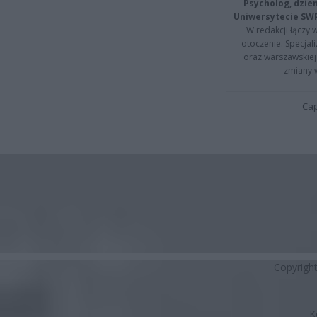
Psycholog, dzie
Uniwersytecie SW
W redakcji łączy 
otoczenie. Specja
oraz warszawskiej 
zmiany 
Cap
Copyrigh
K