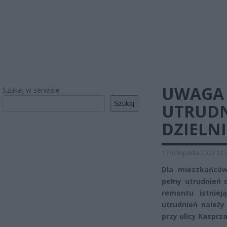
UWAGA 
Szukaj w serwisie
Szukaj
UTRUDN
DZIELN
17 listopada 2023 12:
Dla mieszkańcó
pełny utrudnień 
remontu istniej
utrudnień należy
przy ulicy Kasprz