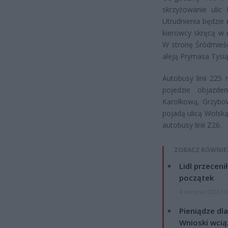
skrzyżowanie ulic
Utrudnienia będzie
kierowcy skręcą w u
W stronę Śródmieśc
aleją Prymasa Tysią
Autobusy linii 225
pojedzie objazde
Karolkową, Grzybow
pojadą ulicą Wolską
autobusy linii Z26.
ZOBACZ RÓWNIE
Lidl przeceni
początek
4 sierpnia 2026 16
Pieniądze dla
Wnioski wcią