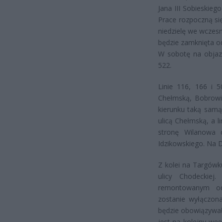
Jana III Sobieskieg
Prace rozpoczną si
niedzielę we wczesn
będzie zamknięta od
W sobotę na objazd
522.
Linie 116, 166 i 
Chełmską, Bobrowie
kierunku taką samą
ulicą Chełmską, a l
stronę Wilanowa o
Idzikowskiego. Na D
Z kolei na Targów
ulicy Chodeckie
remontowanym odc
zostanie wyłączon
będzie obowiązywał
jest na kolejny we