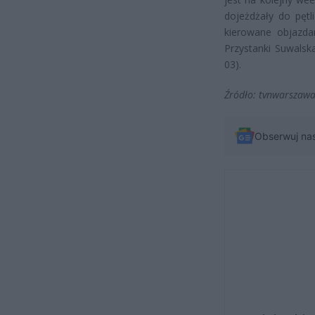
dojeżdżały do pętl
kierowane objazdam
Przystanki Suwalsk
03).
Źródło: tvnwarszawa
Obserwuj na