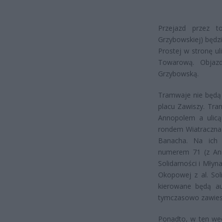
Przejazd przez t
Grzybowskiej) będzi
Prostej w stronę u
Towarową. Objaz
Grzybowską.
Tramwaje nie będą 
placu Zawiszy. Tram
Annopolem a ulicą 
rondem Wiatraczna 
Banacha. Na ich 
numerem 71 (z An
Solidarności i Młyn
Okopowej z al. Sol
kierowane będą au
tymczasowo zawies
Ponadto, w ten wee