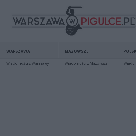
WARSZAWA
MAZOWSZE
POLSK
Wiadomości z Warszawy
Wiadomości z Mazowsza
Wiadomo