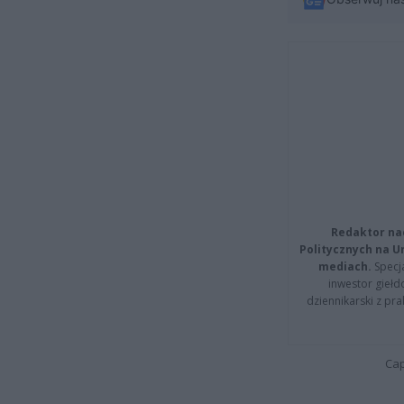
Redaktor na
Politycznych na 
mediach.
Specja
inwestor giełd
dziennikarski z pr
Cap