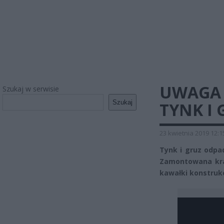
UWAGA 
Szukaj w serwisie
Szukaj
TYNK I 
23 kwietnia 2019 12:1
Tynk i gruz odpad
Zamontowana krat
kawałki konstrukc