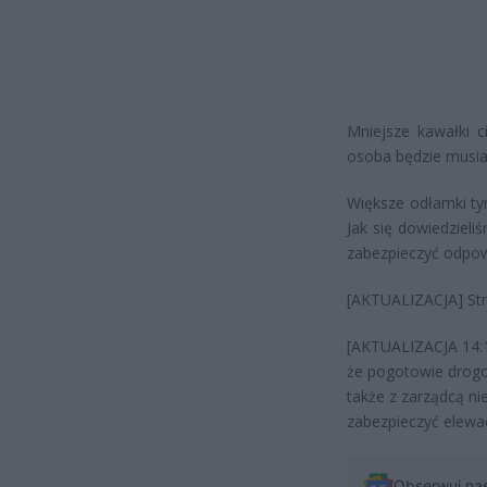
Mniejsze kawałki c
osoba będzie musiał
Większe odłamki t
Jak się dowiedzieli
zabezpieczyć odpow
[AKTUALIZACJA] Str
[AKTUALIZACJA 14:1
że pogotowie drogo
także z zarządcą ni
zabezpieczyć elewac
Obserwuj na