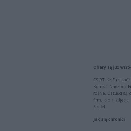
Ofiary są już wśró
CSIRT KNF (zespół
Komisji Nadzoru 
rośnie. Oszuści są 
firm, ale i zdjęci
źródeł.
Jak się chronić?