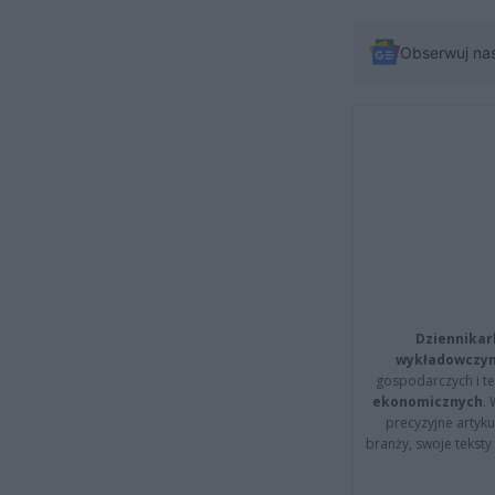
Obserwuj na
Dziennikar
wykładowczyn
gospodarczych i t
ekonomicznych
.
precyzyjne artyku
branży, swoje tekst