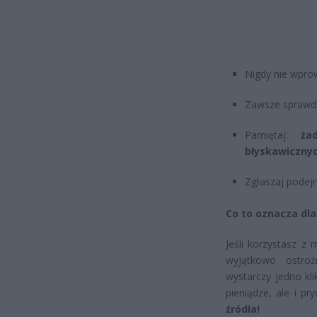
Nigdy nie wpro
Zawsze sprawdza
Pamiętaj:
ża
błyskawicznyc
Zgłaszaj podej
Co to oznacza dla
Jeśli korzystasz z
wyjątkowo ostroż
wystarczy jedno kli
pieniądze, ale i pr
źródła!