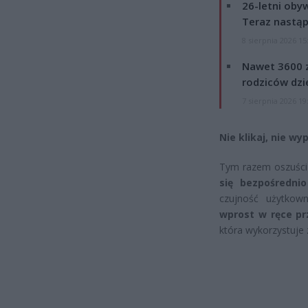
26-letni obyw
Teraz nastąp
8 sierpnia 2026 15
Nawet 3600 z
rodziców dzie
7 sierpnia 2026 19
Nie klikaj, nie wy
Tym razem oszuści 
się bezpośredni
czujność użytkow
wprost w ręce p
która wykorzystuje 