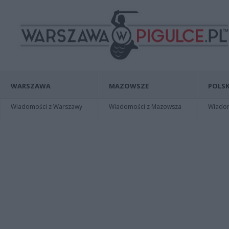
WARSZAWA
MAZOWSZE
POLSK
Wiadomości z Warszawy
Wiadomości z Mazowsza
Wiadomo