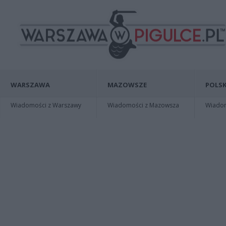
WARSZAWA
MAZOWSZE
POLSK
Wiadomości z Warszawy
Wiadomości z Mazowsza
Wiadomo