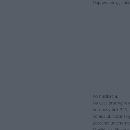
Naprawa drogi zakoń
Komunikacja:
Na czas prac wprowa
Autobusy linii 326
pojadą ul. Toruńską
Zostanie uruchomion
Modlińską, Płochoci