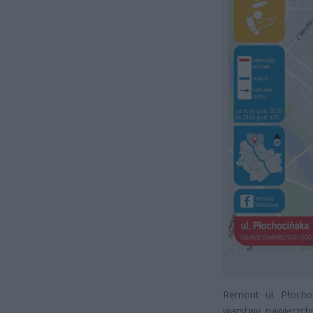
Remont ul. Płochoc
warstwy nawierzchn