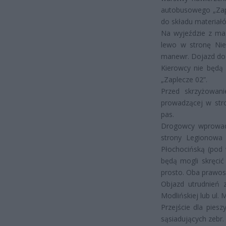
autobusowego „Zapl
do składu materiał
Na wyjeździe z mag
lewo w stronę Nie
manewr. Dojazd do 
Kierowcy nie będą 
„Zaplecze 02”.
Przed skrzyżowani
prowadzącej w str
pas.
Drogowcy wprowadz
strony Legionowa
Płochocińską (pod 
będą mogli skręci
prosto. Oba prawos
Objazd utrudnień 
Modlińskiej lub ul. 
Przejście dla pies
sąsiadujących zebr.