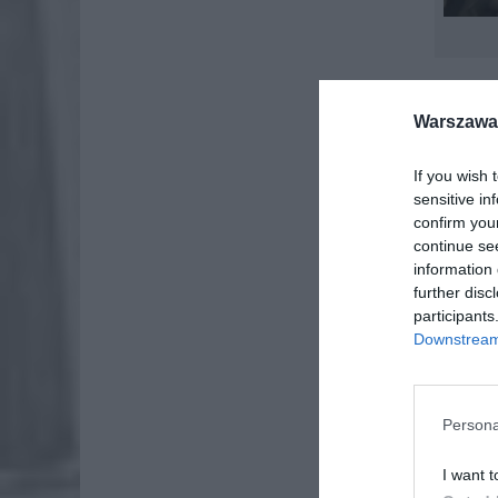
NOW
Warszawa 
DWO
POD
If you wish 
sensitive in
UD
confirm you
continue se
information 
further disc
participants
Downstream 
Persona
I want t