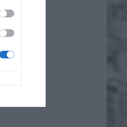
zy ruch
o z
go na
za
oraz
cym do