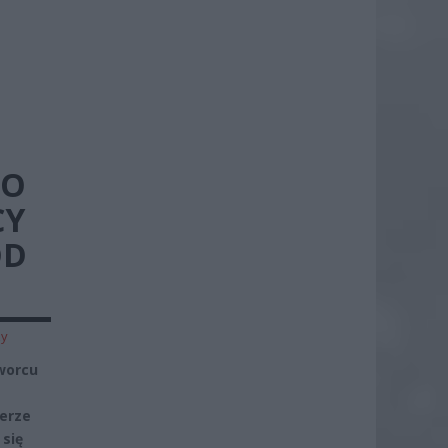
CO
CY
OD
zy
Dworcu
ierze
 się