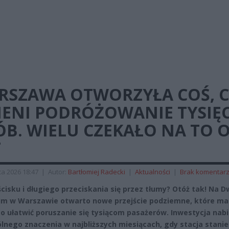
RSZAWA OTWORZYŁA COŚ, 
IENI PODRÓŻOWANIE TYSIĘ
B. WIELU CZEKAŁO NA TO 
T
a 2026 18:47
|
Autor:
Bartłomiej Radecki
|
Aktualności
|
Brak komentar
ścisku i długiego przeciskania się przez tłumy? Otóż tak! Na 
m w Warszawie otwarto nowe przejście podziemne, które ma
o ułatwić poruszanie się tysiącom pasażerów. Inwestycja nab
lnego znaczenia w najbliższych miesiącach, gdy stacja stanie