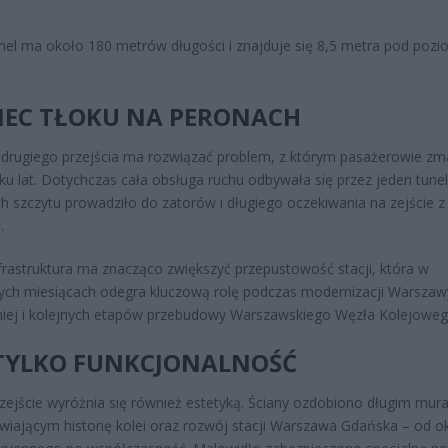
el ma około 180 metrów długości i znajduje się 8,5 metra pod poz
IEC TŁOKU NA PERONACH
rugiego przejścia ma rozwiązać problem, z którym pasażerowie zma
ilku lat. Dotychczas cała obsługa ruchu odbywała się przez jeden tune
h szczytu prowadziło do zatorów i długiego oczekiwania na zejście z
.
rastruktura ma znacząco zwiększyć przepustowość stacji, która w
zych miesiącach odegra kluczową rolę podczas modernizacji Warszaw
iej i kolejnych etapów przebudowy Warszawskiego Węzła Kolejoweg
 TYLKO FUNKCJONALNOŚĆ
ejście wyróżnia się również estetyką. Ściany ozdobiono długim mur
wiającym historię kolei oraz rozwój stacji Warszawa Gdańska – od o