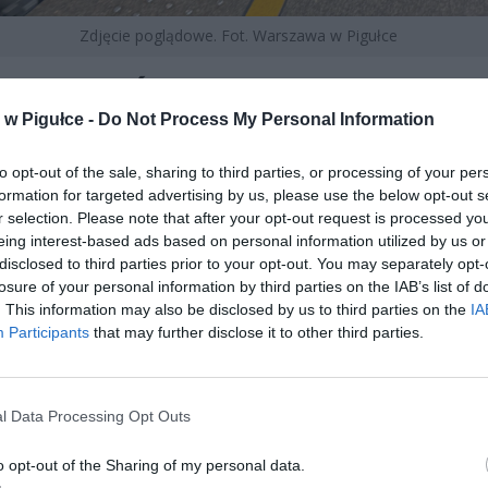
Zdjęcie poglądowe. Fot. Warszawa w Pigułce
E PRZEJŚCIE PODZIEMNE PRZY
w Pigułce -
Do Not Process My Personal Information
RCU GDAŃSKIM OTWARTE.
RÓŻNI SKORZYSTAJĄ Z WAŻNE
to opt-out of the sale, sharing to third parties, or processing of your per
formation for targeted advertising by us, please use the below opt-out s
OGODNIENIA
r selection. Please note that after your opt-out request is processed y
eing interest-based ads based on personal information utilized by us or
disclosed to third parties prior to your opt-out. You may separately opt-
losure of your personal information by third parties on the IAB’s list of
. This information may also be disclosed by us to third parties on the
IA
Participants
that may further disclose it to other third parties.
ad
l Data Processing Opt Outs
o opt-out of the Sharing of my personal data.