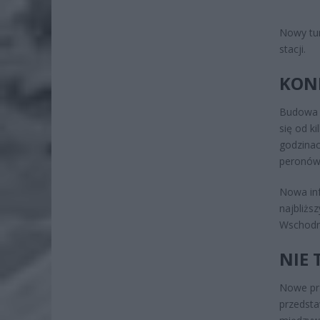
Nowy tun
stacji.
KON
Budowa d
się od k
godzinac
peronów
Nowa inf
najbliżs
Wschodn
NIE
Nowe prz
przedsta