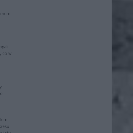
iomem
gali
l, co w
y
o.
alem
kresu