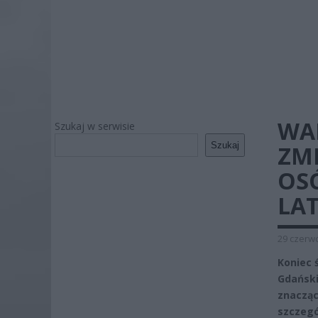
WA
Szukaj w serwisie
Szukaj
ZM
OSÓ
LA
29 czerwc
Koniec 
Gdański
znacząc
szczegó