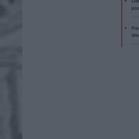
Lid
po
4 si
Pie
Wni
4 si