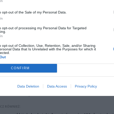
In
o opt-out of the Sale of my Personal Data.
In
i korzystający z Dworca Gdańskiego w Warszawie mogą już
to opt-out of processing my Personal Data for Targeted
ać z nowego przejścia podziemnego.
Inwestycja ma usprawnić
ing.
In
zczanie się między peronami i przygotować stację na znacznie więks
w w czasie modernizacji Warszawskiego Węzła Kolejowego. To jedn
o opt-out of Collection, Use, Retention, Sale, and/or Sharing
ejszych udogodnień dla podróżnych w tej części stolicy.
ersonal Data that Is Unrelated with the Purposes for which it
lected.
Out
 PRZEJŚCIE JUŻ DOSTĘPNE
CONFIRM
działku pasażerowie mogą korzystać z nowego przejścia podziemne
arszawa Gdańska. Tunel powstał po stronie Żoliborza, przy ulicy księd
Indrzejczyka, gdzie do dyspozycji podróżnych przygotowano schody 
Data Deletion
Data Access
Privacy Policy
o drugiej stronie przejście łączy się z istniejącym tunelem prowadzą
dworca oraz stacji metra.
CZ RÓWNIEŻ: