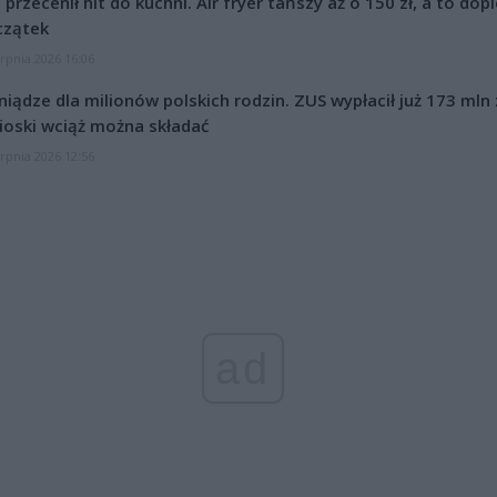
l przecenił hit do kuchni. Air fryer tańszy aż o 150 zł, a to dop
czątek
erpnia 2026 16:06
niądze dla milionów polskich rodzin. ZUS wypłacił już 173 mln z
oski wciąż można składać
erpnia 2026 12:56
ad