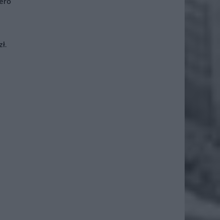
iero
ł.