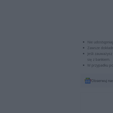
Nie udostępnia
Zawsze dokładni
Jeśli zauważysz
się z bankiem.
W przypadku pod
Obserwuj na