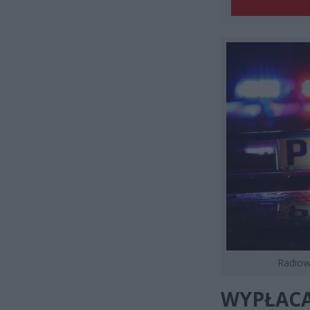
Radiowó
WYPŁACA