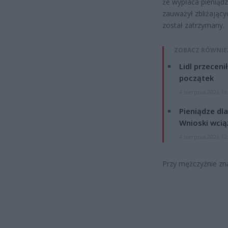
że wypłaca pieniąd
zauważył zbliżający
został zatrzymany.
ZOBACZ RÓWNIE
Lidl przeceni
początek
4 sierpnia 2026 16
Pieniądze dla
Wnioski wcią
4 sierpnia 2026 12
Przy mężczyźnie zna