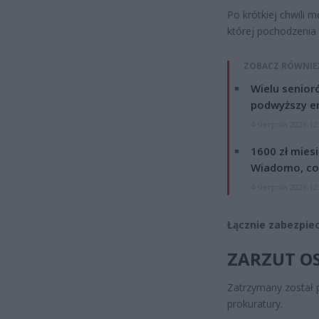
Po krótkiej chwili 
której pochodzenia 
ZOBACZ RÓWNIE
Wielu senior
podwyższy e
4 sierpnia 2026 12
1600 zł mies
Wiadomo, co
4 sierpnia 2026 12
Łącznie zabezpiec
ZARZUT OS
Zatrzymany został p
prokuratury.