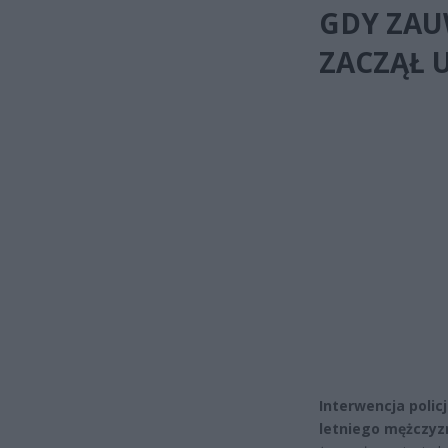
GDY ZAU
ZACZĄŁ 
Interwencja poli
letniego mężczyz