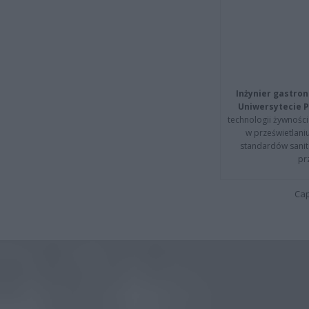
Inżynier gastron
Uniwersytecie P
technologii żywności 
w prześwietlani
standardów sanita
pr
Cap