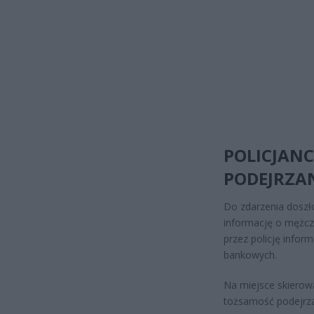
POLICJANC
PODEJRZAN
Do zdarzenia doszł
informację o mężcz
przez policję infor
bankowych.
Na miejsce skierowa
tożsamość podejrz