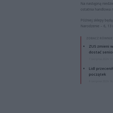
Na następną niedzie
ostatnia handlowa 
Później sklepy będą
Narodzenie – 6, 13 i
ZOBACZ RÓWNIE
ZUS zmieni w
dostać senio
7 sierpnia 2026 13
Lidl przeceni
początek
4 sierpnia 2026 16