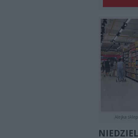
Alejka skle
NIEDZIE