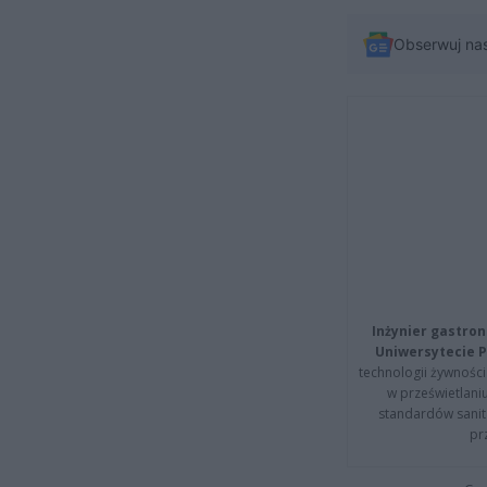
Obserwuj na
Inżynier gastron
Uniwersytecie P
technologii żywności 
w prześwietlani
standardów sanita
pr