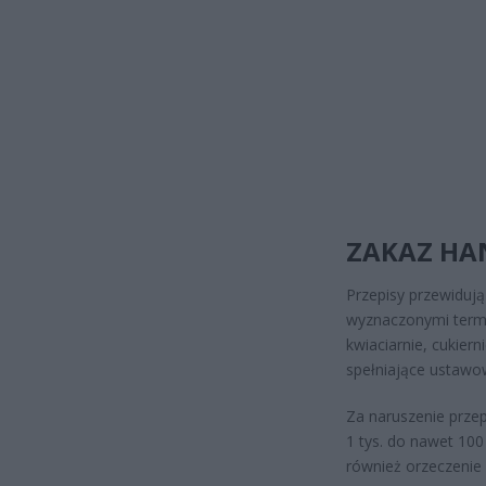
ZAKAZ HA
Przepisy przewidują
wyznaczonymi termi
kwiaciarnie, cukiern
spełniające ustawo
Za naruszenie prze
1 tys. do nawet 100
również orzeczenie 