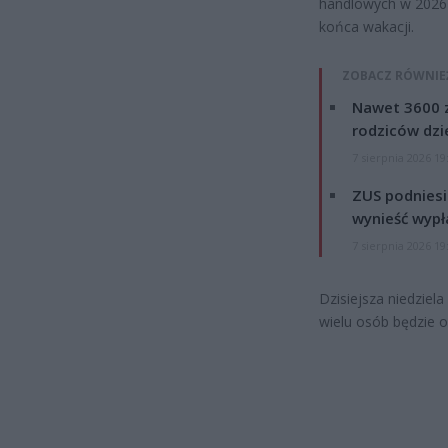
handlowych w 2026 
końca wakacji.
ZOBACZ RÓWNIE
Nawet 3600 z
rodziców dzie
7 sierpnia 2026 19
ZUS podniesie
wynieść wypł
7 sierpnia 2026 19
Dzisiejsza niedziel
wielu osób będzie o