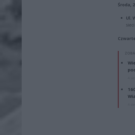
Środa, 
Ul.
siec
Czwarte
ZOBA
Wie
po
4 si
160
Wi
4 si