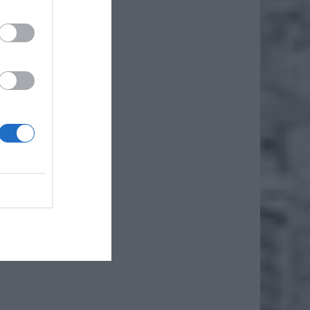
iero
ł.
ukcja
cja