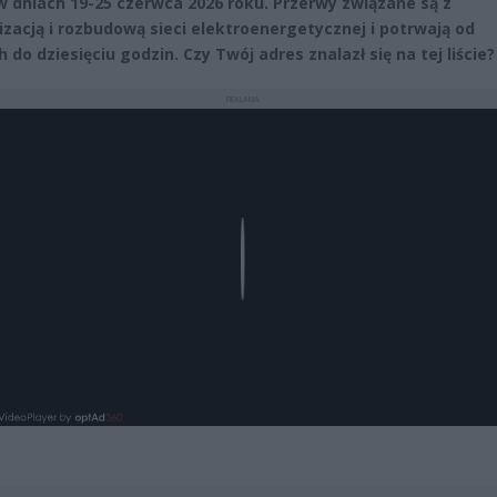
 w dniach 19-25 czerwca 2026 roku. Przerwy związane są z
zacją i rozbudową sieci elektroenergetycznej i potrwają od
 do dziesięciu godzin. Czy Twój adres znalazł się na tej liście?
REKLAMA
Play