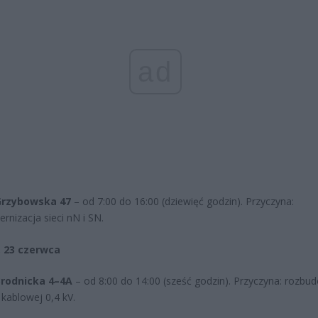
ad
 Grzybowska 47
– od 7:00 do 16:00 (dziewięć godzin). Przyczyna:
rnizacja sieci nN i SN.
 23 czerwca
Brodnicka 4–4A
– od 8:00 do 14:00 (sześć godzin). Przyczyna: rozbu
i kablowej 0,4 kV.