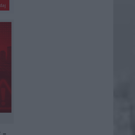
daj
 –