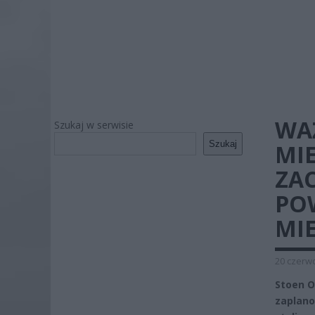
WA
Szukaj w serwisie
Szukaj
MI
ZAC
PO
MI
20 czerwc
Stoen O
zaplano