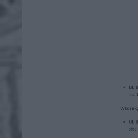
Ul.
mode
Wtorek,
Ul. 
siec