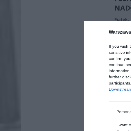
NAD
Piątek,
Warszawa 
If you wish 
sensitive in
confirm you
continue se
information 
further disc
participants
Downstream 
Persona
I want t
ZOBA