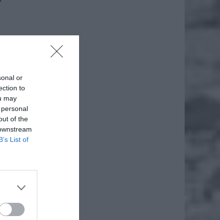
sonal or
ection to
ou may
 personal
out of the
 downstream
B’s List of