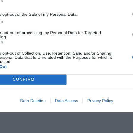
In
l przecenił hit do kuchni. Air fryer tańszy aż o 150 zł, a to dop
czątek
o opt-out of the Sale of my Personal Data.
erpnia 2026 16:06
In
niądze dla milionów polskich rodzin. ZUS wypłacił już 173 mln z
to opt-out of processing my Personal Data for Targeted
ing.
oski wciąż można składać
In
erpnia 2026 12:56
o opt-out of Collection, Use, Retention, Sale, and/or Sharing
ersonal Data that Is Unrelated with the Purposes for which it
lected.
Rosy 7A–7B, 9–9L
– od 8:00 do 12:00 (cztery godziny). Przyczyna: red
Out
zewienia w linii nN.
Zgoda 13
– od 7:00 do 16:00 (dziewięć godzin). Przyczyna: moderniza
CONFIRM
 nN i SN.
la, 21 czerwca
– brak wyłączeń planowanych w tej liście.
Data Deletion
Data Access
Privacy Policy
iałek, 22 czerwca