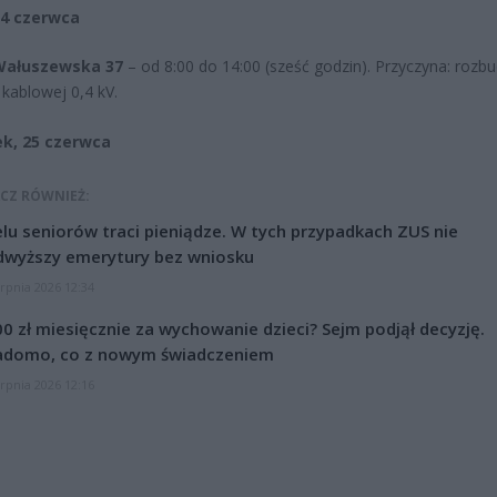
24 czerwca
 Wałuszewska 37
– od 8:00 do 14:00 (sześć godzin). Przyczyna: roz
i kablowej 0,4 kV.
k, 25 czerwca
CZ RÓWNIEŻ:
lu seniorów traci pieniądze. W tych przypadkach ZUS nie
dwyższy emerytury bez wniosku
erpnia 2026 12:34
0 zł miesięcznie za wychowanie dzieci? Sejm podjął decyzję.
adomo, co z nowym świadczeniem
erpnia 2026 12:16