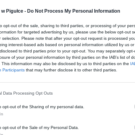
w Pigułce -
Do Not Process My Personal Information
to opt-out of the sale, sharing to third parties, or processing of your per
formation for targeted advertising by us, please use the below opt-out s
r selection. Please note that after your opt-out request is processed y
eing interest-based ads based on personal information utilized by us or
disclosed to third parties prior to your opt-out. You may separately opt-
losure of your personal information by third parties on the IAB’s list of
. This information may also be disclosed by us to third parties on the
IA
Participants
that may further disclose it to other third parties.
l Data Processing Opt Outs
o opt-out of the Sharing of my personal data.
Fot. Pixabay / Warszawa w Pigułce
In
est elektronicznym systemem rozliczeń międzybankowych, obsługiwan
o opt-out of the Sale of my Personal Data.
 Izbą Rozliczeniową. Dzięki niemu realizuje się większość tra
In