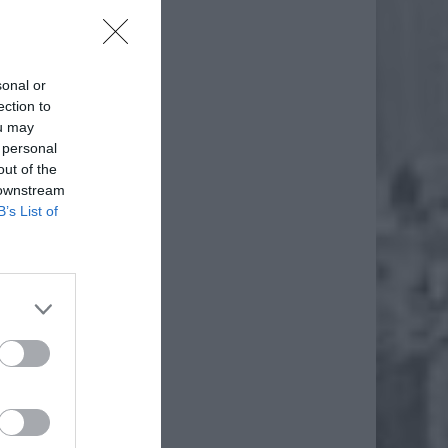
sonal or
ection to
ou may
 personal
out of the
 downstream
B’s List of
y przez
nsakcji