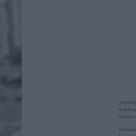
„Przelew
w kolejn
wolnym d
Normalni