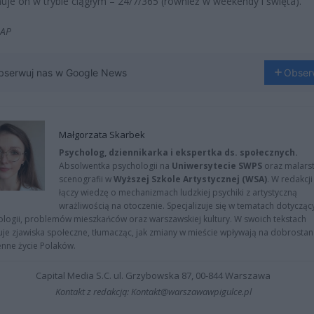
uje on w trybie ciągłym – 24/7/365 (również w weekendy i święta).
PAP
bserwuj nas w Google News
Obser
Małgorzata Skarbek
Psycholog, dziennikarka i ekspertka ds. społecznych.
Absolwentka psychologii na
Uniwersytecie SWPS
oraz malarst
scenografii w
Wyższej Szkole Artystycznej (WSA)
. W redakcji
łączy wiedzę o mechanizmach ludzkiej psychiki z artystyczną
wrażliwością na otoczenie. Specjalizuje się w tematach dotycząc
logii, problemów mieszkańców oraz warszawskiej kultury. W swoich tekstach
uje zjawiska społeczne, tłumacząc, jak zmiany w mieście wpływają na dobrostan 
nne życie Polaków.
Capital Media S.C. ul. Grzybowska 87, 00-844 Warszawa
Kontakt z redakcją: Kontakt@warszawawpigulce.pl