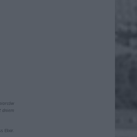
dbiorców
st dniem
Elixir.