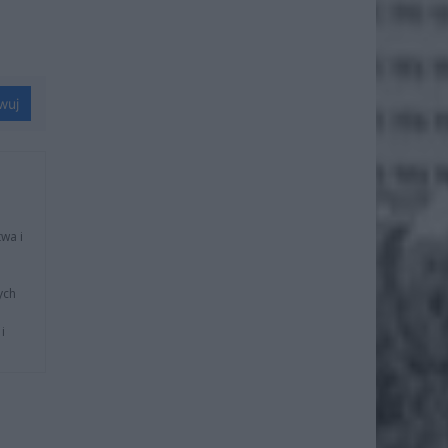
wuj
wa i
ych
i