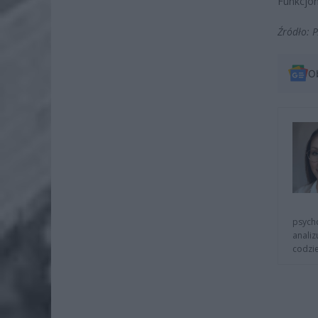
Funkcjon
Źródło: 
O
psycho
analiz
codzie