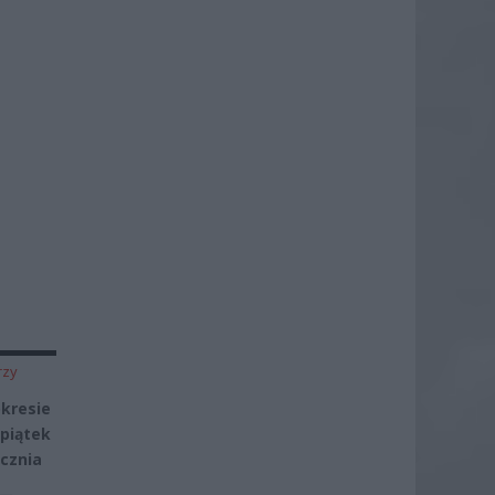
rzy
kresie
 piątek
ycznia