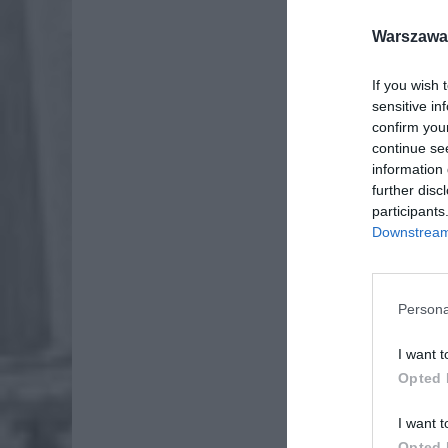
Warszawa 
If you wish 
sensitive in
confirm you
continue se
information 
further disc
participants
Downstream 
Persona
I want t
Opted 
Elixir j
I want t
Krajową
Opted 