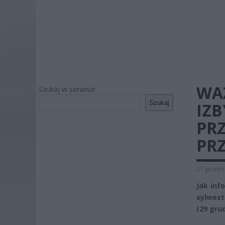
WA
Szukaj w serwisie
Szukaj
IZB
PRZ
PR
27 grudni
Jak inf
sylwest
(29 gru