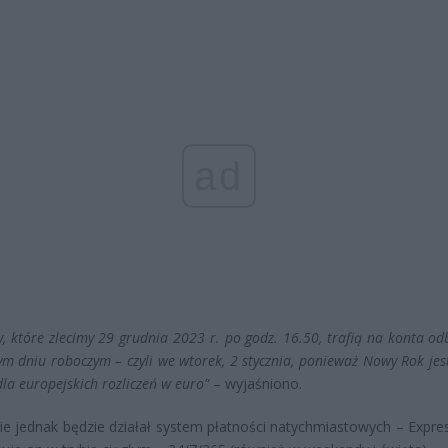
ad
y, które zlecimy 29 grudnia 2023 r. po godz. 16.50, trafią na konta o
ym dniu roboczym – czyli we wtorek, 2 stycznia, ponieważ Nowy Rok je
la europejskich rozliczeń w euro”
– wyjaśniono.
e jednak będzie działał system płatności natychmiastowych – Express 