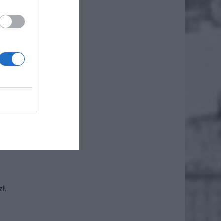
h sesji
6:00, z
izowane
je alby
a konta
 którym
 będzie
iero
ł.