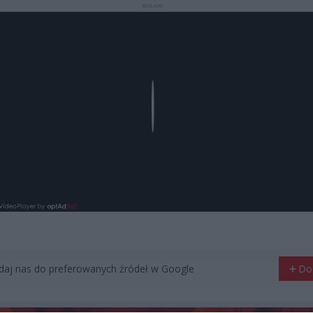
REKLAMA
Play
aj nas do preferowanych źródeł w Google
Do