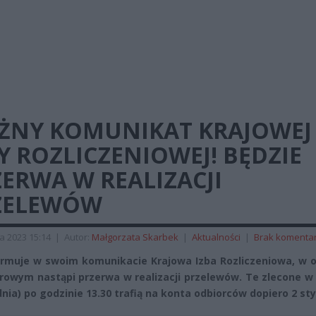
ŻNY KOMUNIKAT KRAJOWEJ
Y ROZLICZENIOWEJ! BĘDZIE
ERWA W REALIZACJI
ZELEWÓW
a 2023 15:14
|
Autor:
Małgorzata Skarbek
|
Aktualności
|
Brak komenta
ormuje w swoim komunikacie Krajowa Izba Rozliczeniowa, w o
rowym nastąpi przerwa w realizacji przelewów. Te zlecone w
dnia) po godzinie 13.30 trafią na konta odbiorców dopiero 2 st