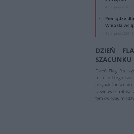
4 sierpnia 2026 16
Pieniądze dla
Wnioski wcią
4 sierpnia 2026 12
DZIEŃ FL
SZACUNKU 
Dzień Flagi Rzeczy
roku i od tego cza
przynależności do
Ursynowski ratusz
tym święcie, międz