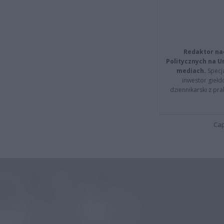
Redaktor na
Politycznych na 
mediach.
Specja
inwestor giełd
dziennikarski z pr
Cap