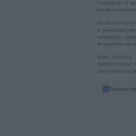
To pokazuje, że id
jest bliska mieszka
Władze dzielnicy U
w poniedziałkowym
narodowych i unijn
do wspólnoty narodo
Warto skorzystać 
dzielnicy Ursynów. A
swoim domu czy bal
Obserwuj na