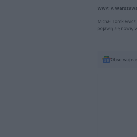
WwP: A Warszawa?
Michał Tomkiewicz:
pojawią się nowe, w
Obserwuj na