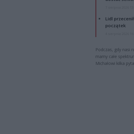
7 sierpnia 2026 13
Lidl przeceni
początek
4 sierpnia 2026 16
Podczas, gdy nasi r
mamy całe spektrum
Michałowi kilka pyt