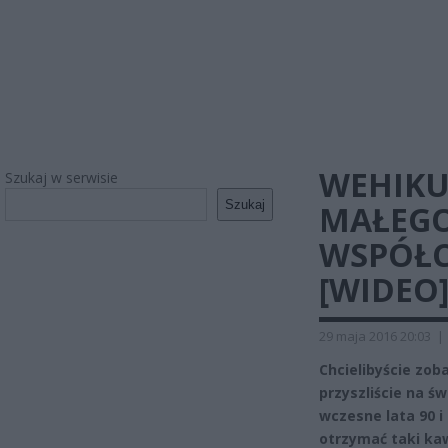
WEHIKU
Szukaj w serwisie
Szukaj
MAŁEGO
WSPÓŁC
[WIDEO
29 maja 2016 20:03
|
Chcielibyście zob
przyszliście na ś
wczesne lata 90 i
otrzymać taki ka