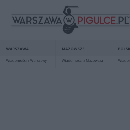
WARSZAWA
MAZOWSZE
POLSK
Wiadomości z Warszawy
Wiadomości z Mazowsza
Wiadomo