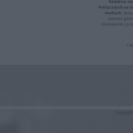
Redaktor na
Politycznych na 
mediach.
Specja
inwestor giełd
dziennikarski z pr
Cap
Copyrigh
K