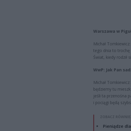
Warszawa w Piguł
Michał Tomkiewicz: 
tego dnia to troch
Świat, kiedy rodził
WwP: Jak Pan sadz
Michał Tomkiewicz: 
będziemy tu mieszka
jeśli ta przenośna
i pociągi będą szyb
ZOBACZ RÓWNIE
Pieniądze dla