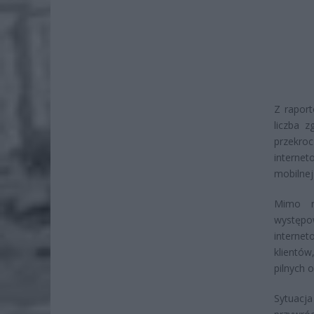
Z rapor
liczba 
przekro
internet
mobilnej
Mimo na
występow
interne
klientów
pilnych 
Sytuacja