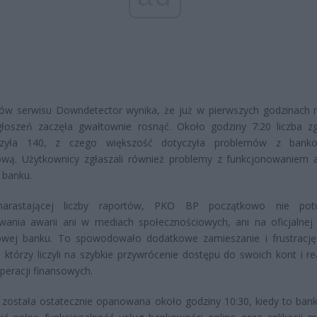
tów serwisu Downdetector wynika, że już w pierwszych godzinach 
zgłoszeń zaczęła gwałtownie rosnąć. Około godziny 7:20 liczba z
czyła 140, z czego większość dotyczyła problemów z banko
ową. Użytkownicy zgłaszali również problemy z funkcjonowaniem ap
 banku.
rastającej liczby raportów, PKO BP początkowo nie potwi
ania awarii ani w mediach społecznościowych, ani na oficjalnej 
towej banku. To spowodowało dodatkowe zamieszanie i frustracj
, którzy liczyli na szybkie przywrócenie dostępu do swoich kont i re
operacji finansowych.
 została ostatecznie opanowana około godziny 10:30, kiedy to bank