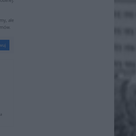
bilnej.
my, ale
lemów.
wuj
na