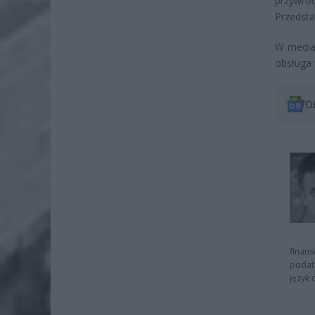
przywróc
Przedsta
W mediac
obsługa 
O
finans
podat
język 