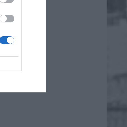
ników z
ż.