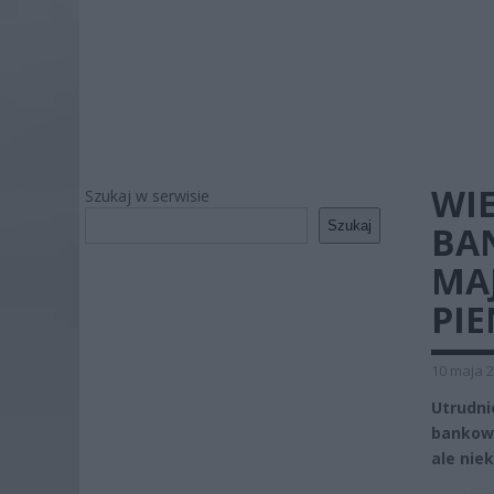
WI
Szukaj w serwisie
Szukaj
BAN
MA
PIE
10 maja 2
Utrudn
bankowy
ale nie