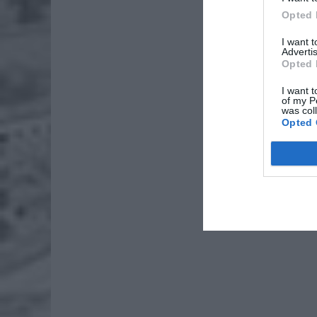
Awaria,
Opted 
przynajm
I want 
Advertis
ZOBA
Opted 
26-
I want t
Ter
of my P
was col
8 si
Opted 
Naw
rod
7 si