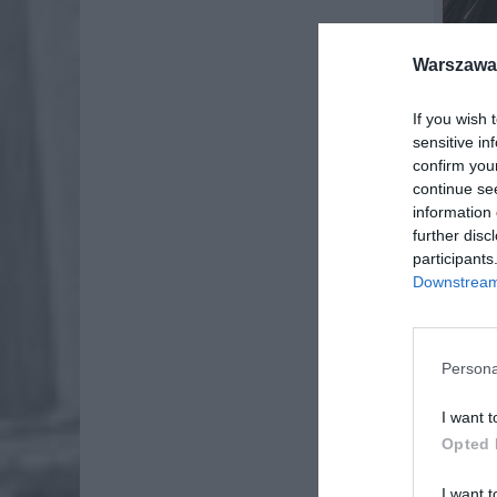
Warszawa 
If you wish 
sensitive in
confirm you
continue se
information 
further disc
participants
Downstream 
Persona
I want t
Opted 
I want t