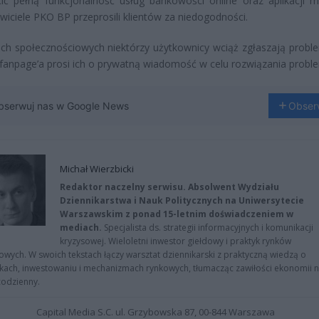
ić pełną funkcjonalność usług bankowości online oraz aplikacji mo
wiciele PKO BP przeprosili klientów za niedogodności.
h społecznościowych niektórzy użytkownicy wciąż zgłaszają proble
fanpage’a prosi ich o prywatną wiadomość w celu rozwiązania prob
bserwuj nas w Google News
Obser
Michał Wierzbicki
Redaktor naczelny serwisu. Absolwent Wydziału
Dziennikarstwa i Nauk Politycznych na Uniwersytecie
Warszawskim z ponad 15-letnim doświadczeniem w
mediach.
Specjalista ds. strategii informacyjnych i komunikacji
kryzysowej. Wieloletni inwestor giełdowy i praktyk rynków
owych. W swoich tekstach łączy warsztat dziennikarski z praktyczną wiedzą o
kach, inwestowaniu i mechanizmach rynkowych, tłumacząc zawiłości ekonomii 
codzienny.
Capital Media S.C. ul. Grzybowska 87, 00-844 Warszawa