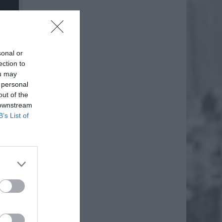
sonal or
ection to
ou may
 personal
out of the
 downstream
B’s List of