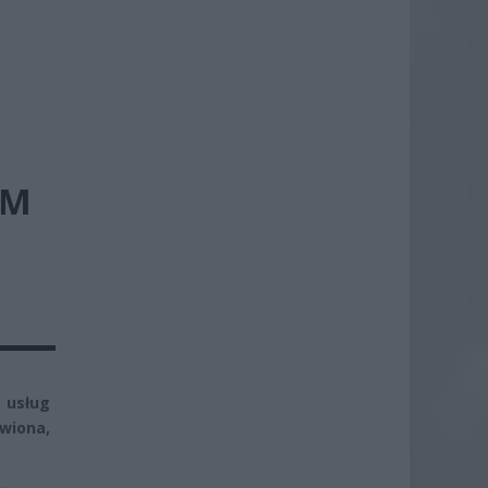
YM
 usług
awiona,