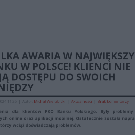
ELKA AWARIA W NAJWIĘKSZ
KU W POLSCE! KLIENCI NIE
JĄ DOSTĘPU DO SWOICH
NIĘDZY
024 11:26
|
Autor:
Michał Wierzbicki
|
Aktualności
|
Brak komentarzy
ienia dla klientów PKO Banku Polskiego. Były problemy
ch online oraz aplikacji mobilnej. Ostatecznie została napr
którzy wciąż doświadczają problemów.