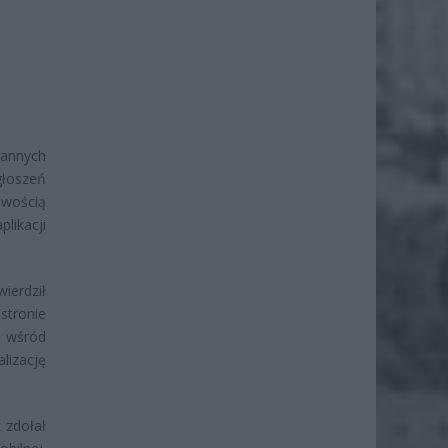
rannych
głoszeń
wością
likacji
erdził
stronie
ę wśród
alizację
 zdołał