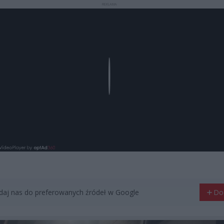
REKLAMA
Play
aj nas do preferowanych źródeł w Google
Do