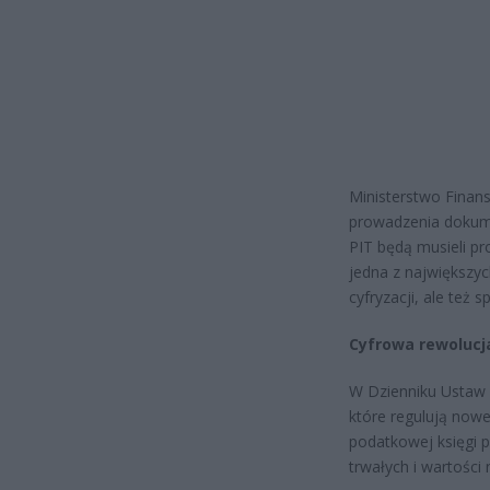
Ministerstwo Finan
prowadzenia dokume
PIT będą musieli pr
jedna z największyc
cyfryzacji, ale też
Cyfrowa rewolucj
W Dzienniku Ustaw u
które regulują now
podatkowej księgi 
trwałych i wartości