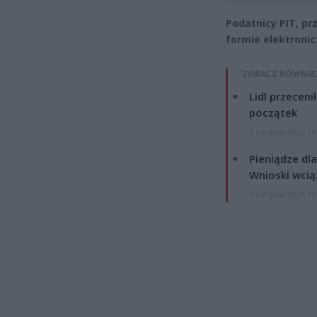
Podatnicy PIT, pr
formie elektronic
ZOBACZ RÓWNIE
Lidl przeceni
początek
4 sierpnia 2026 16
Pieniądze dla
Wnioski wcią
4 sierpnia 2026 12