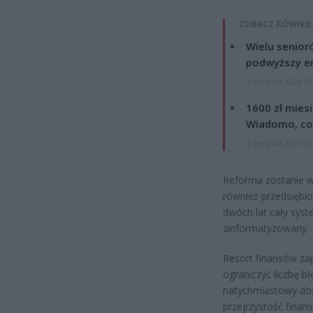
ZOBACZ RÓWNIE
Wielu senior
podwyższy e
4 sierpnia 2026 12
1600 zł mies
Wiadomo, co
4 sierpnia 2026 12
Reforma zostanie 
również przedsiębio
dwóch lat cały syst
zinformatyzowany.
Resort finansów za
ograniczyć liczbę b
natychmiastowy dos
przejrzystość finan