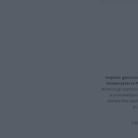
Inżynier gastron
Uniwersytecie P
technologii żywności 
w prześwietlani
standardów sanita
pr
Cap