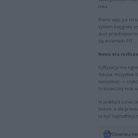
roku.
Warto więc już tera
system księgowy je
duże przedsiębiorst
się w ramach PIT.
Nowa era rozlicze
Cyfryzacja ma ogran
fiskusa. Wszystkie
nieścisłość — szyb
to konieczny krok 
W praktyce oznacza 
historii. A dla prz
to być najtrudniejs
Obserwuj na