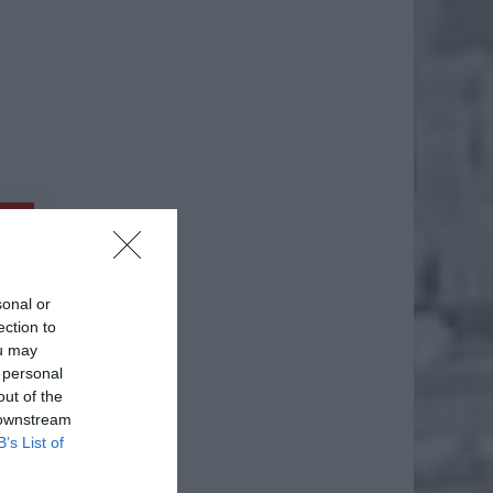
daj
sonal or
ection to
ou may
 personal
out of the
 downstream
B’s List of
awa w