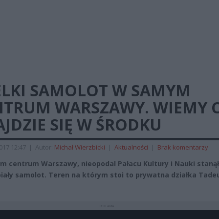
ELKI SAMOLOT W SAMYM
NTRUM WARSZAWY. WIEMY 
JDZIE SIĘ W ŚRODKU
2017 12:47
|
Autor:
Michał Wierzbicki
|
Aktualności
|
Brak komentarzy
 centrum Warszawy, nieopodal Pałacu Kultury i Nauki stanął
 biały samolot. Teren na którym stoi to prywatna działka Tade
REKLAMA