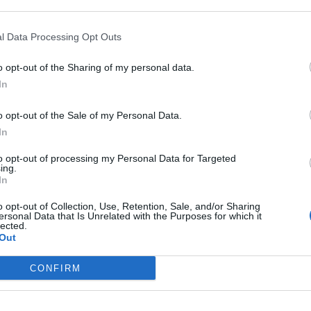
Pigułce
Pigułce
Pigułce
l Data Processing Opt Outs
o opt-out of the Sharing of my personal data.
In
o opt-out of the Sale of my Personal Data.
In
kasz / Warszawa w
Fot. Łukasz / Warszawa w
Pigułce
Pigułce
to opt-out of processing my Personal Data for Targeted
ing.
In
o opt-out of Collection, Use, Retention, Sale, and/or Sharing
ersonal Data that Is Unrelated with the Purposes for which it
lected.
Out
ad
CONFIRM