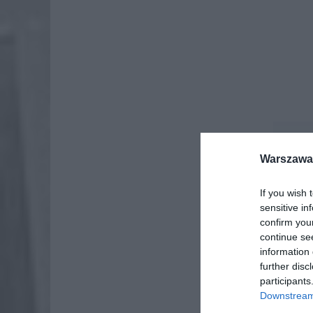
Dod
Warszawa 
If you wish 
sensitive in
confirm you
continue se
information 
further disc
participants
Downstream 
Fot. Łu