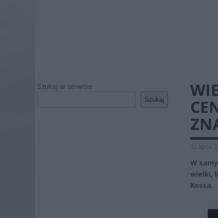
WI
Szukaj w serwisie
Szukaj
CE
ZNA
12 lipca 
W samym
wielki,
Kossa.