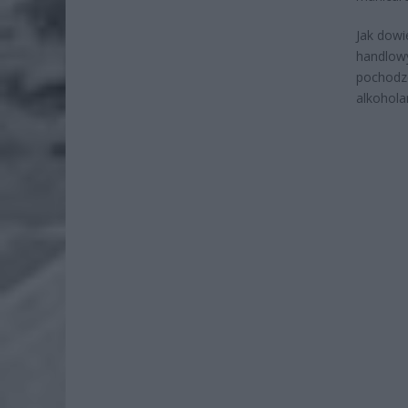
Jak dowi
handlowy
pochodze
alkohola