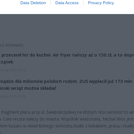
Data Deletion
Data Access
Privacy Policy
CZ RÓWNIEŻ:
l przecenił hit do kuchni. Air fryer tańszy aż o 150 zł, a to dop
czątek
erpnia 2026 16:06
niądze dla milionów polskich rodzin. ZUS wypłacił już 173 mln z
oski wciąż można składać
erpnia 2026 12:56
i fragment placu przy ul. Świętokrzyskiej na którym stoi samolot to w
. Cała reszta należy do miasta. Wspólnik właściciela, Michał Kłos jest
elem bazaru w skład którego wchodzą budki z kebabem, prasą i studi
.