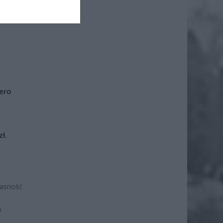
iero
ł.
łasność
o