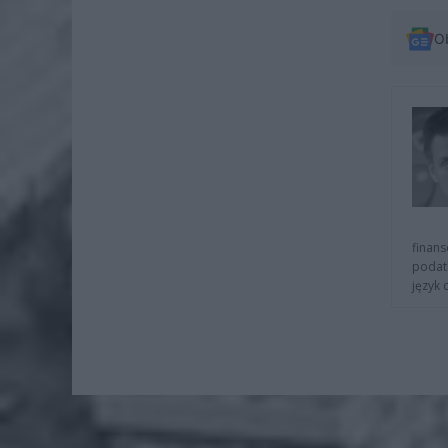
O
finans
podat
język 