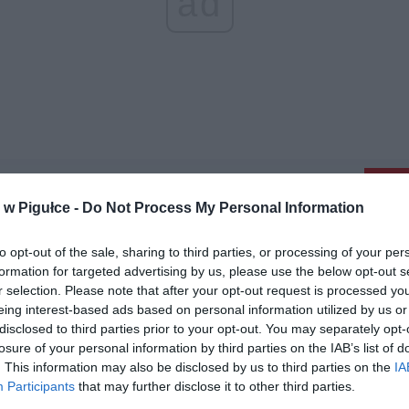
ad
aj nas do preferowanych źródeł w Google
Do
w Pigułce -
Do Not Process My Personal Information
to opt-out of the sale, sharing to third parties, or processing of your per
formation for targeted advertising by us, please use the below opt-out s
r selection. Please note that after your opt-out request is processed y
eing interest-based ads based on personal information utilized by us or
disclosed to third parties prior to your opt-out. You may separately opt-
losure of your personal information by third parties on the IAB’s list of
. This information may also be disclosed by us to third parties on the
IA
Participants
that may further disclose it to other third parties.
kasz / Warszawa w
Fot. Łukasz / Warszawa w
Fot. Łukasz / Warsz