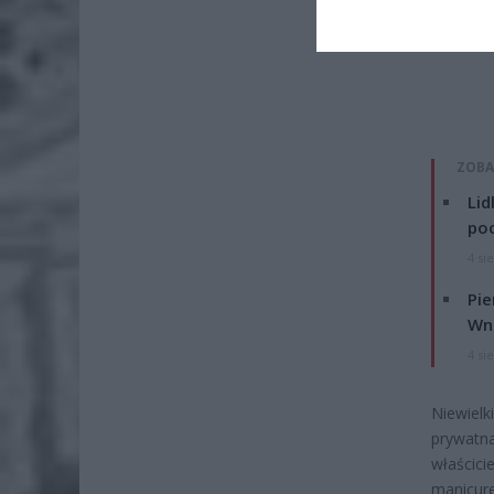
ZOBA
Lid
po
4 si
Pie
Wni
4 si
Niewielk
prywatna
właścici
manicure