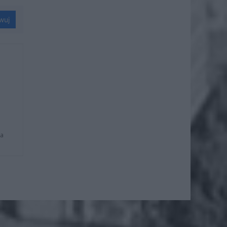
wuj
na