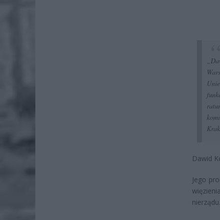
„Da
Wars
Uni
funk
ratu
komu
Krak
Dawid Ko
Jego pro
więzien
nierządu