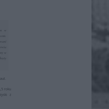
ym w
ocem.
wani
towia
amy w
biety
aut.
,5 roku
zyski z