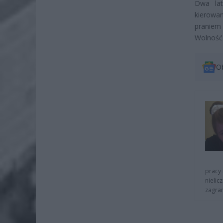
Dwa lat
kierowa
praniem 
Wolność 
O
pracy 
nielic
zagra