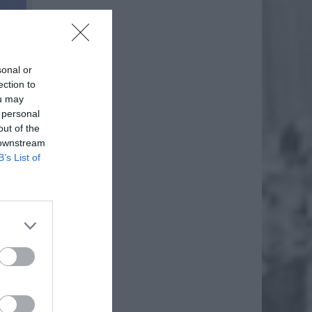
sonal or
ection to
ou may
 personal
out of the
 downstream
B’s List of
ęzienna