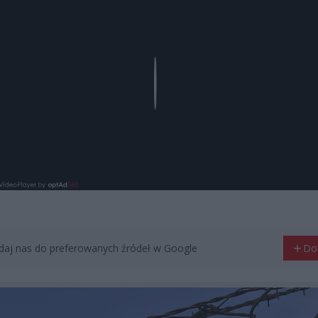
Play
aj nas do preferowanych źródeł w Google
Do