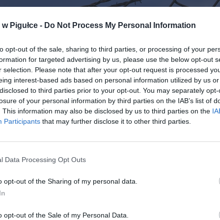
w Pigułce -
Do Not Process My Personal Information
to opt-out of the sale, sharing to third parties, or processing of your per
formation for targeted advertising by us, please use the below opt-out s
r selection. Please note that after your opt-out request is processed y
eing interest-based ads based on personal information utilized by us or
disclosed to third parties prior to your opt-out. You may separately opt-
losure of your personal information by third parties on the IAB’s list of
. This information may also be disclosed by us to third parties on the
IA
Participants
that may further disclose it to other third parties.
l Data Processing Opt Outs
Fot. Pixabay
o opt-out of the Sharing of my personal data.
 śmierci Dawida Kosteckiego zajęła się prokuratura, a Służba Wi
In
omunikat.
o opt-out of the Sale of my Personal Data.
CZ RÓWNIEŻ: