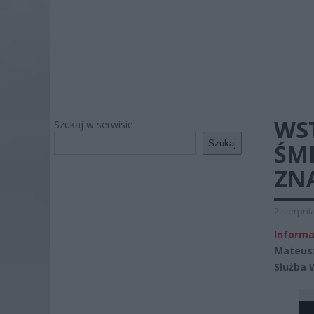
WS
Szukaj w serwisie
Szukaj
ŚMI
ZN
2 sierpni
Inform
Mateusz
Służba 