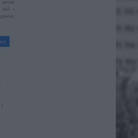
zarzut
u VAT i
zienia.
wuj
u
 z