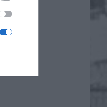
iero
ł.