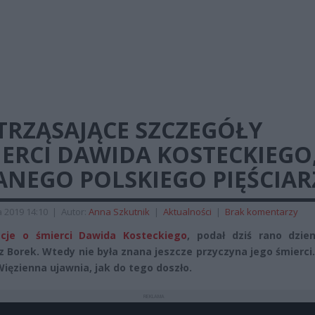
TRZĄSAJĄCE SZCZEGÓŁY
ERCI DAWIDA KOSTECKIEGO
ANEGO POLSKIEGO PIĘŚCIAR
a 2019 14:10
|
Autor:
Anna Szkutnik
|
Aktualności
|
Brak komentarzy
acje o śmierci Dawida Kosteckiego
, podał dziś rano dzien
 Borek. Wtedy nie była znana jeszcze przyczyna jego śmierci
Więzienna ujawnia, jak do tego doszło.
REKLAMA