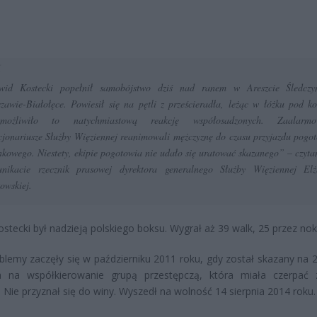
wid Kostecki popełnił samobójstwo dziś nad ranem w Areszcie Śledcz
zawie-Białołęce. Powiesił się na pętli z prześcieradła, leżąc w łóżku pod k
emożliwiło to natychmiastową reakcję współosadzonych. Zaalarmo
cjonariusze Służby Więziennej reanimowali mężczyznę do czasu przyjazdu pogo
nkowego. Niestety, ekipie pogotowia nie udało się uratować skazanego”
– czyt
nikacie rzecznik prasowej dyrektora generalnego Służby Więziennej Elż
owskiej.
stecki był nadzieją polskiego boksu. Wygrał aż 39 walk, 25 przez nok
blemy zaczęły się w październiku 2011 roku, gdy został skazany na 2
ia na współkierowanie grupą przestępczą, która miała czerpać 
. Nie przyznał się do winy. Wyszedł na wolność 14 sierpnia 2014 roku.