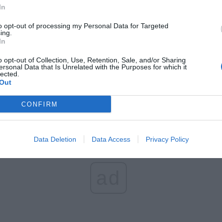
In
l przecenił hit do kuchni. Air fryer tańszy aż o 150 zł, a to dop
czątek
to opt-out of processing my Personal Data for Targeted
ing.
erpnia 2026 16:06
In
niądze dla milionów polskich rodzin. ZUS wypłacił już 173 mln z
o opt-out of Collection, Use, Retention, Sale, and/or Sharing
ersonal Data that Is Unrelated with the Purposes for which it
oski wciąż można składać
lected.
Out
erpnia 2026 12:56
CONFIRM
Data Deletion
Data Access
Privacy Policy
ad