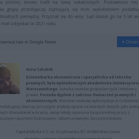
a później znowu trafił na ławę oskarżonych. Postawiono mu 
nia grupą przestępczą zajmującą się m.in. wyłudzeniem podatk
brudnych pieniędzy. Przyznał się do winy. Sąd skazał go na 5 lat wię
miał odzyskać w 2021 roku.
bserwuj nas w Google News
Obser
Anna Szkutnik
Dziennikarka ekonomiczna i specjalistka od tekstów
prawnych, była wykładowczyni akademicka Uniwersytet
Warszawskiego.
Autorka newsów gospodarczych i tekstów o
prawie.
Posiada dyplom z zakresu tłumaczeń prawnych i
ekonomicznych
. Warsztat naukowy wykorzystuje w codziennej
redakcyjnej, tworząc precyzyjne artykuły oparte na twardych danych. Jako jedna
znych dziennikarek w branży, swoje teksty opiera na bezpośredniej pracy z
nicznymi raportami finansowymi i aktami prawnymi, bez pośredników.
Capital Media S.C. ul. Grzybowska 87, 00-844 Warszawa
Kontakt z redakcją: Kontakt@warszawawpigulce.pl