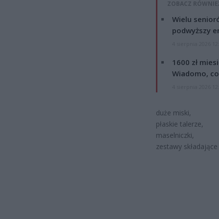
ZOBACZ RÓWNIE
Wielu senior
podwyższy e
4 sierpnia 2026 12
1600 zł mies
Wiadomo, co
4 sierpnia 2026 12
duże miski,
płaskie talerze,
maselniczki,
zestawy składające s