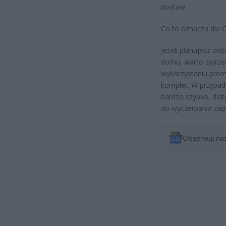
dostaw.
Co to oznacza dla C
Jeżeli planujesz od
domu, warto zajrzeć 
wykorzystaniu prom
komplet. W przypadk
bardzo szybko, dla
do wyczerpania za
Obserwuj na