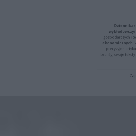
Dziennikar
wykładowczyn
gospodarczych i t
ekonomicznych
.
precyzyjne artyku
branży, swoje tekst
Cap