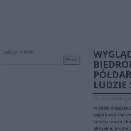
WYGLĄDA
Szukaj w serwisie
Szukaj
BIEDRO
PÓŁDAR
LUDZIE
19 czerwca 2026 15:3
W wielu warszaws
wyjątkowo tani ze
kolekcji można kup
aktualnej promocj