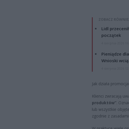
ZOBACZ RÓWNIE
Lidl przeceni
początek
4 sierpnia 2026 16
Pieniądze dla
Wnioski wcią
4 sierpnia 2026 12
Jak działa promocja
Klienci zwracają u
produktów”
. Ozna
lub wszystkie obję
zgodnie z zasadami
W praktyce wiele o