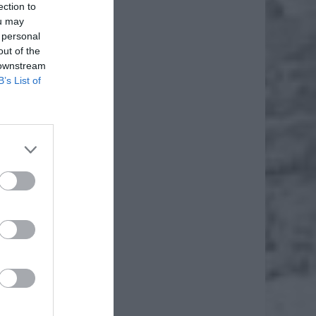
ection to
ou may
 personal
out of the
 downstream
B’s List of
daj