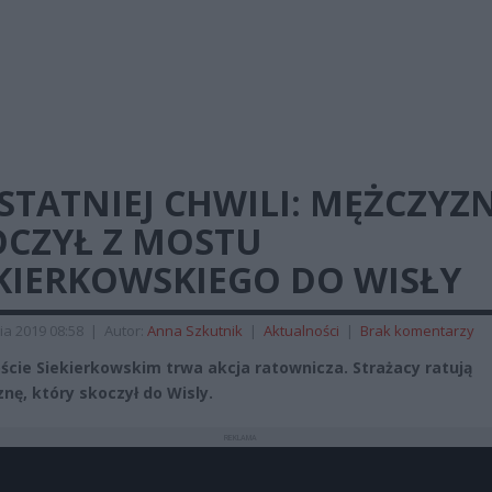
STATNIEJ CHWILI: MĘŻCZYZ
OCZYŁ Z MOSTU
EKIERKOWSKIEGO DO WISŁY
ia 2019 08:58
|
Autor:
Anna Szkutnik
|
Aktualności
|
Brak komentarzy
ście Siekierkowskim trwa akcja ratownicza. Strażacy ratują
nę, który skoczył do Wisly.
REKLAMA