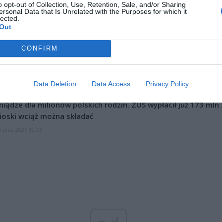
o opt-out of Collection, Use, Retention, Sale, and/or Sharing
ersonal Data that Is Unrelated with the Purposes for which it
lected.
Out
CZ RÓWNIEŻ:
CONFIRM
l przecenił hit do kuchni. Air fryer tańszy aż o 150 zł, a to dop
czątek
Data Deletion
Data Access
Privacy Policy
erpnia 2026 16:06
niądze dla milionów polskich rodzin. ZUS wypłacił już 173 mln z
oski wciąż można składać
erpnia 2026 12:56