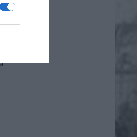
iero
ł.