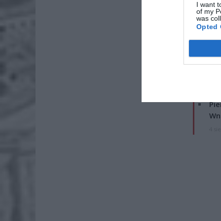
I want t
of my P
was col
Opted 
ZOBA
Lid
po
4 si
Pie
Wni
4 si