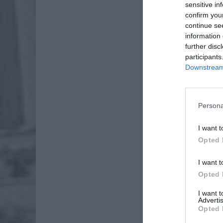
sensitive in
confirm you
continue se
information 
further disc
participants
Downstream 
Dod
Persona
I want t
Opted 
I want t
Opted 
I want 
Advertis
Opted 