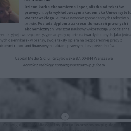
Dziennikarka ekonomiczna i specjalistka od tekstów
prawnych, była wykładowczyni akademicka Uniwersytet
Warszawskiego.
Autorka newsów gospodarczych i tekstów o
prawie.
Posiada dyplom z zakresu tłumaczeń prawnych i
ekonomicznych
. Warsztat naukowy wykorzystuje w codziennej
redakcyjnej, tworząc precyzyjne artykuły oparte na twardych danych. Jako jedna
znych dziennikarek w branży, swoje teksty opiera na bezpośredniej pracy z
nicznymi raportami finansowymi i aktami prawnymi, bez pośredników.
Capital Media S.C. ul. Grzybowska 87, 00-844 Warszawa
Kontakt z redakcją: Kontakt@warszawawpigulce.pl
Copyright © 2026
Niezależny portal warszawawpigulce.pl
∗