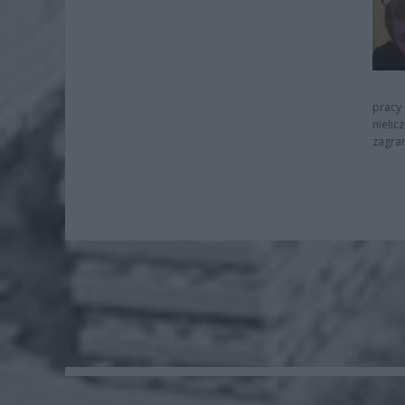
pracy 
nielic
zagra