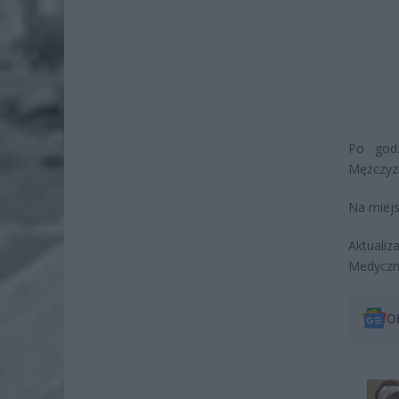
Po godz
Mężczyzn
Na miejs
Aktualiz
Medyczn
O