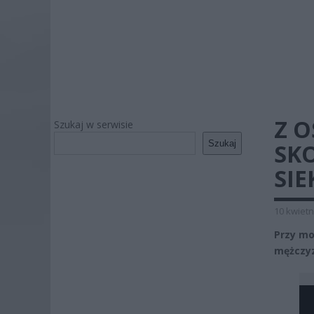
Z O
Szukaj w serwisie
Szukaj
SK
SI
10 kwietn
Przy mo
mężczyz