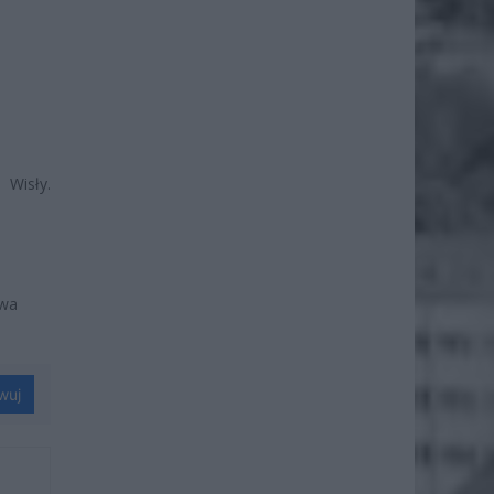
Wisły.
twa
wuj