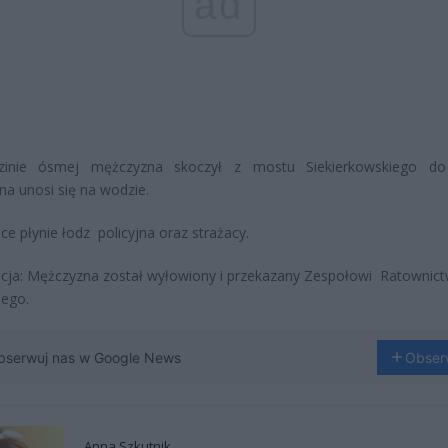
ad
inie ósmej mężczyzna skoczył z mostu Siekierkowskiego do 
a unosi się na wodzie.
ce płynie łodz policyjna oraz strażacy.
acja: Mężczyzna został wyłowiony i przekazany Zespołowi Ratownic
ego.
bserwuj nas w Google News
Obser
Anna Szkutnik