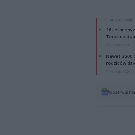
ZOBACZ RÓWNIE
26-letni obyw
Teraz nastąp
8 sierpnia 2026 15
Nawet 3600 z
rodziców dzie
7 sierpnia 2026 19
Obserwuj na