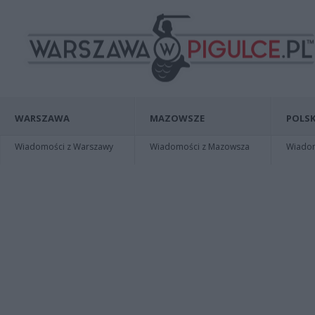
WARSZAWA
MAZOWSZE
POLSK
Wiadomości z Warszawy
Wiadomości z Mazowsza
Wiadomo