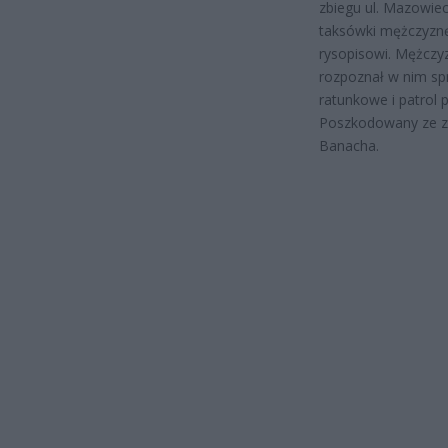
zbiegu ul. Mazowiec
taksówki mężczyzn
rysopisowi. Mężczy
rozpoznał w nim sp
ratunkowe i patrol 
Poszkodowany ze zła
Banacha.