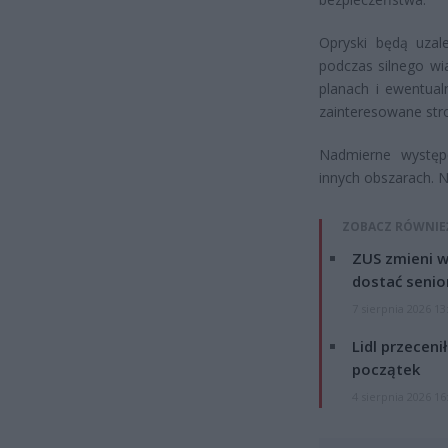
Opryski będą uza
podczas silnego wi
planach i ewentua
zainteresowane stro
Nadmierne wystę
innych obszarach. 
ZOBACZ RÓWNIE
ZUS zmieni w
dostać senio
7 sierpnia 2026 13
Lidl przeceni
początek
4 sierpnia 2026 16