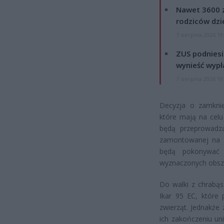
Nawet 3600 z
rodziców dzie
7 sierpnia 2026 19
ZUS podniesie
wynieść wypł
7 sierpnia 2026 19
Decyzja o zamknię
które mają na celu
będą przeprowadzan
zamontowanej na s
będą pokonywać 
wyznaczonych obsza
Do walki z chrabą
Ikar 95 EC, które
zwierząt. Jednakże
ich zakończeniu u