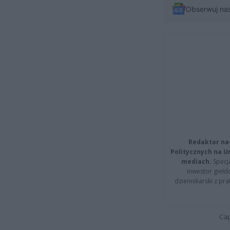
Obserwuj na
Redaktor na
Politycznych na 
mediach.
Specja
inwestor giełd
dziennikarski z pr
Cap