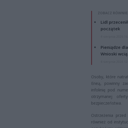
ZOBACZ RÓWNIE
Lidl przeceni
początek
4 sierpnia 2026 16
Pieniądze dla
Wnioski wcią
4 sierpnia 2026 12
Osoby, które natra
Eneą, powinny zac
infolinię pod num
otrzymanej ofert
bezpieczeństwa.
Ostrzeżenia przed
również od instytu