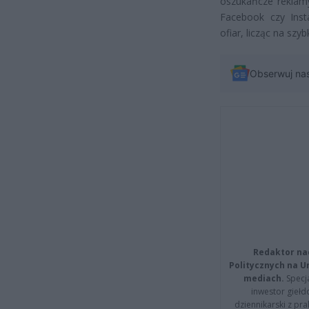
oszukańcze reklamy
Facebook czy Inst
ofiar, licząc na szyb
Obserwuj na
Redaktor na
Politycznych na 
mediach.
Specja
inwestor giełd
dziennikarski z pr