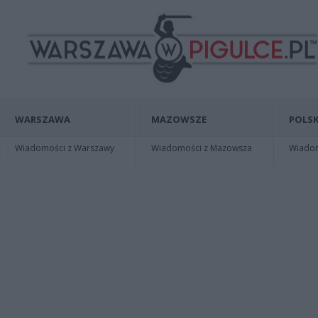
WARSZAWA
MAZOWSZE
POLSK
Wiadomości z Warszawy
Wiadomości z Mazowsza
Wiadomo