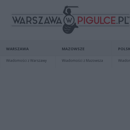
WARSZAWA
MAZOWSZE
POLSK
Wiadomości z Warszawy
Wiadomości z Mazowsza
Wiadomo