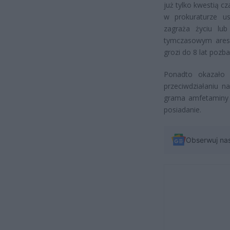
już tylko kwestią cz
w prokuraturze us
zagraża życiu lu
tymczasowym aresz
grozi do 8 lat pozb
Ponadto okazało 
przeciwdziałaniu n
grama amfetaminy o
posiadanie.
Obserwuj na