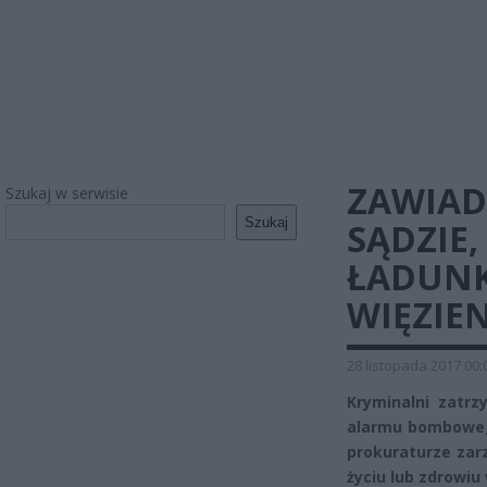
ZAWIAD
Szukaj w serwisie
Szukaj
SĄDZIE,
ŁADUNKU
WIĘZIE
28 listopada 2017 00:
Kryminalni zatr
alarmu bombowego 
prokuraturze zar
życiu lub zdrowiu 