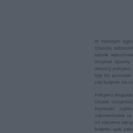
W minionym tygod
Otwocku zadzwonił
ładunki wybuchowe
otrzymał dyżurny 
otwoccy policjanci,
były też pozostałe
cały budynek. Na sz
Policjanci skrupula
Ustalali tożsamoś
Kryminalni szyb
odpowiedzialne za
od zdarzenia zatrzy
budynku sądu paku