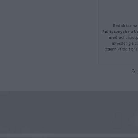
Redaktor na
Politycznych na 
mediach.
Specja
inwestor giełd
dziennikarski z pr
Cap