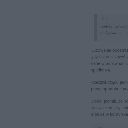
„Gdyby sytuacj
modyfikowane”
– 
Luzowanie obostrz
gdy liczba zakażeń 
dane w porównaniu 
spadkową.
Rzecznik rządu jed
prawdopodobne prze
Dodał jednak, że p
zostanie zdjęty, j
a także w komunikac