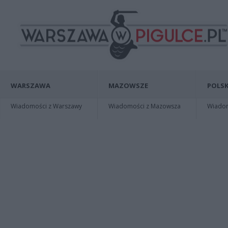
WARSZAWA
MAZOWSZE
POLSK
Wiadomości z Warszawy
Wiadomości z Mazowsza
Wiadomo