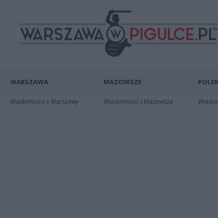
WARSZAWA
MAZOWSZE
POLSK
Wiadomości z Warszawy
Wiadomości z Mazowsza
Wiadomo