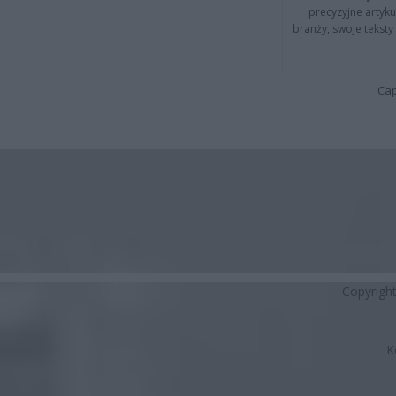
precyzyjne artyku
branży, swoje tekst
Cap
Copyrigh
K