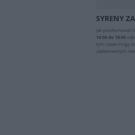
SYRENY ZA
Jak poinformował U
10:00 do 18:00
odbę
tym czasie mogą zo
zaplanowanych ćwi