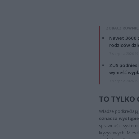
ZOBACZ RÓWNIE
Nawet 3600 z
rodziców dzie
7 sierpnia 2026 19
ZUS podniesie
wynieść wypł
7 sierpnia 2026 19
TO TYLKO 
Władze podkreślają
oznacza wystąpie
sprawności systemu
kryzysowych. Miesz