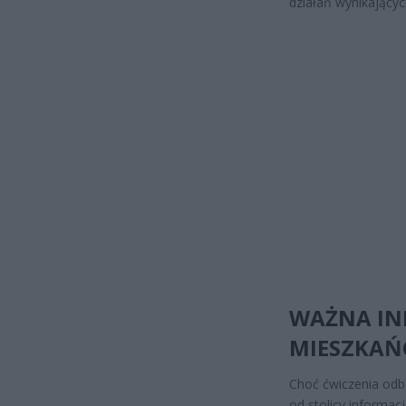
działań wynikającyc
WAŻNA IN
MIESZKA
Choć ćwiczenia odbę
od stolicy informa