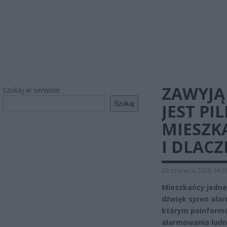
ZAWYJĄ
Szukaj w serwisie
Szukaj
JEST P
MIESZK
I DLAC
29 czerwca 2026 14:3
Mieszkańcy jedne
dźwięk syren ala
którym poinformo
alarmowania ludno