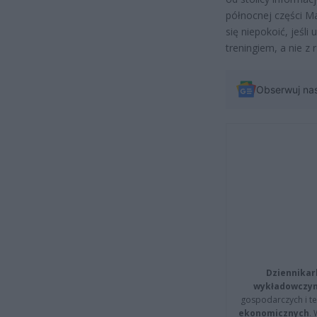
północnej części M
się niepokoić, jeś
treningiem, a nie z
Obserwuj na
Dziennikar
wykładowczyn
gospodarczych i t
ekonomicznych
.