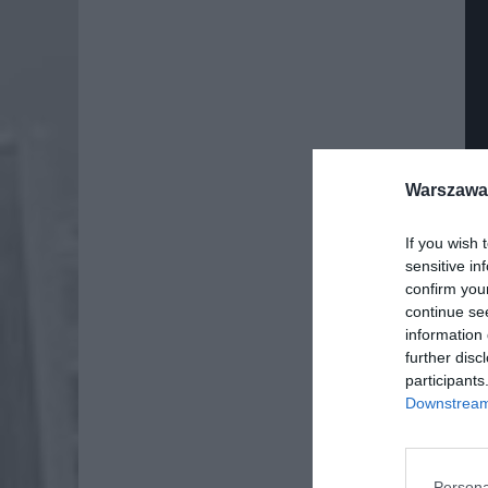
Warszawa 
If you wish 
sensitive in
confirm you
continue se
information 
further disc
participants
Downstream 
Persona