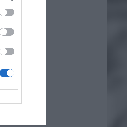
daj
awa w