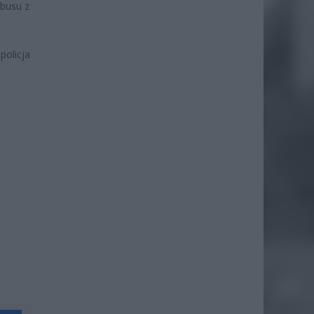
busu z
policja