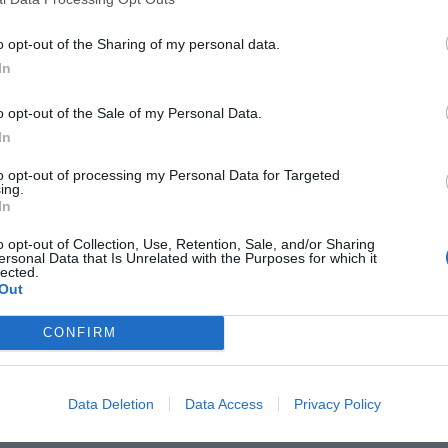
o opt-out of the Sharing of my personal data.
In
o opt-out of the Sale of my Personal Data.
In
to opt-out of processing my Personal Data for Targeted
aj nas do preferowanych źródeł w Google
Do
ing.
In
o opt-out of Collection, Use, Retention, Sale, and/or Sharing
ersonal Data that Is Unrelated with the Purposes for which it
lected.
Out
CONFIRM
kasz / Warszawa w
Fot. Łukasz / Warszawa w
Fot. Łukasz / Warsz
Data Deletion
Data Access
Privacy Policy
Pigułce
Pigułce
Pigułce