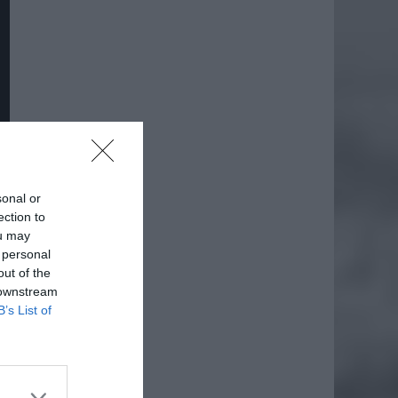
sonal or
ection to
ou may
 personal
out of the
 downstream
B’s List of