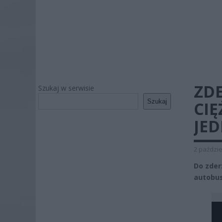
ZD
Szukaj w serwisie
Szukaj
CI
JE
2 paździe
Do zder
autobus