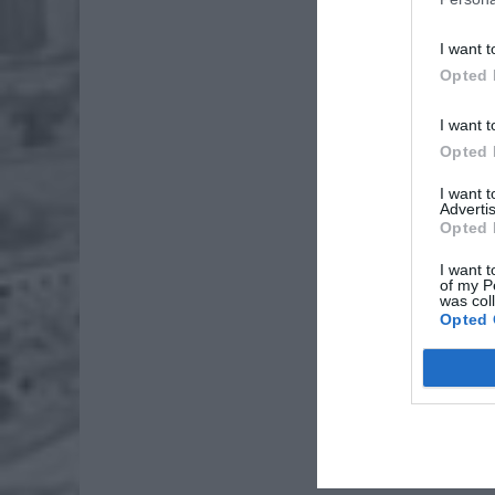
I want t
Opted 
I want t
Opted 
I want 
Dod
Advertis
Opted 
I want t
of my P
was col
Opted 
Fot. Łu