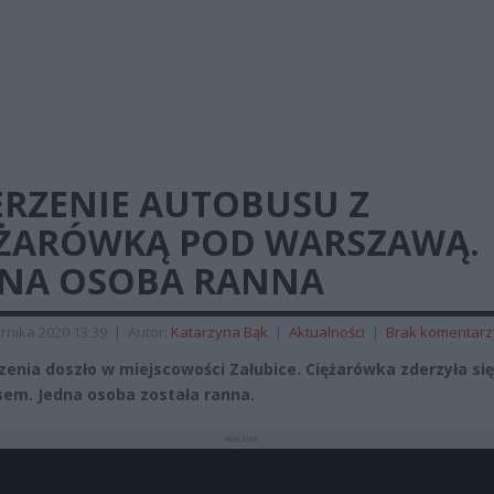
ERZENIE AUTOBUSU Z
ĘŻARÓWKĄ POD WARSZAWĄ.
DNA OSOBA RANNA
rnika 2020 13:39
|
Autor:
Katarzyna Bąk
|
Aktualności
|
Brak komentarz
zenia doszło w miejscowości Załubice. Ciężarówka zderzyła się
em. Jedna osoba została ranna.
REKLAMA