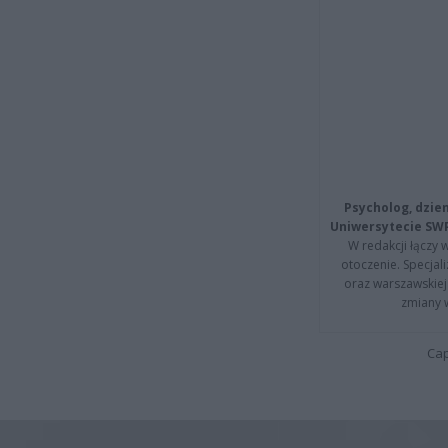
Psycholog, dzie
Uniwersytecie SW
W redakcji łączy 
otoczenie. Specja
oraz warszawskiej 
zmiany 
Cap