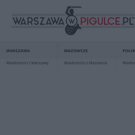
WARSZAWA
MAZOWSZE
POLSK
Wiadomości z Warszawy
Wiadomości z Mazowsza
Wiadomo