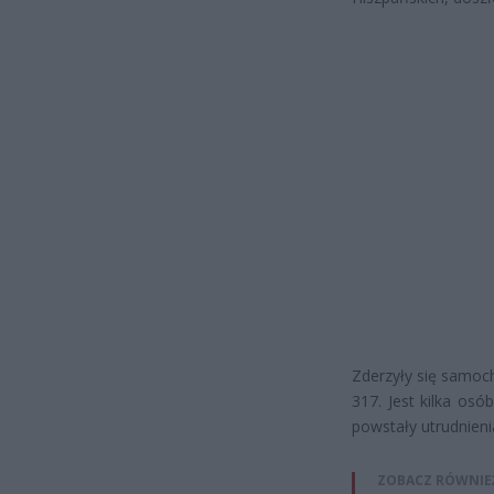
Zderzyły się samoc
317. Jest kilka os
powstały utrudnien
ZOBACZ RÓWNIE