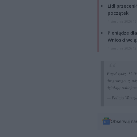
Lidl przeceni
początek
4 sierpnia 2026 16
Pieniądze dla
Wnioski wcią
4 sierpnia 2026 12
Przed godz. 12.0
drogowego z udz
działają policja
— Policja Wars
Obserwuj na