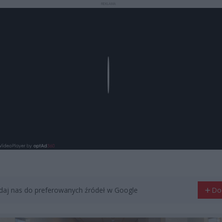
REKLAMA
Play
aj nas do preferowanych źródeł w Google
Do