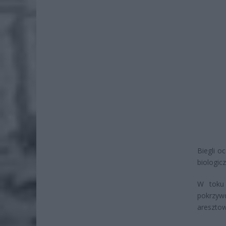
Biegli o
biologicz
W toku 
pokrzyw
aresztow