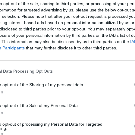
ował jej odwiezienie do domu.
to opt-out of the sale, sharing to third parties, or processing of your per
formation for targeted advertising by us, please use the below opt-out s
r selection. Please note that after your opt-out request is processed y
eing interest-based ads based on personal information utilized by us or
disclosed to third parties prior to your opt-out. You may separately opt-
losure of your personal information by third parties on the IAB’s list of
. This information may also be disclosed by us to third parties on the
IA
Participants
that may further disclose it to other third parties.
ad
l Data Processing Opt Outs
o opt-out of the Sharing of my personal data.
In
o opt-out of the Sale of my Personal Data.
In
CZ RÓWNIEŻ:
et 3600 zł miesięcznie zamiast 800+. Nowa propozycja dla
to opt-out of processing my Personal Data for Targeted
ing.
ziców dzieci do 3. roku życia
In