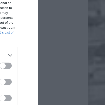
sonal or
ection to
ou may
 personal
out of the
 downstream
B’s List of