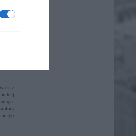
iej nie
 się na
orsze w
 o tym,
walki z
żmudnej
oringu,
kuraturą
ydanego