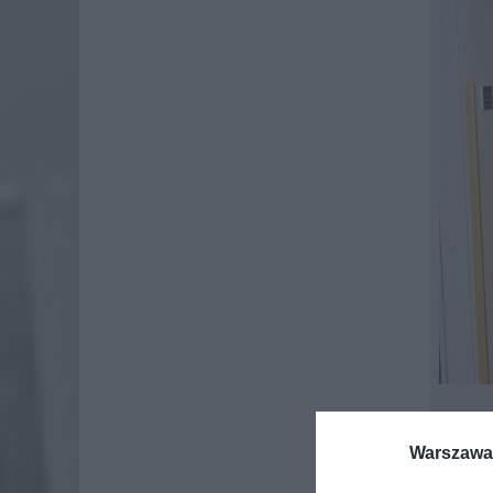
Do zdarz
Warszawa 
vw golf