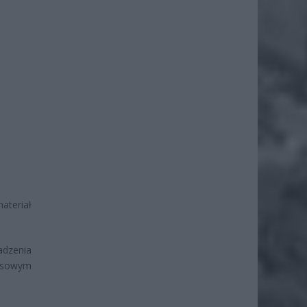
ateriał
dzenia
asowym