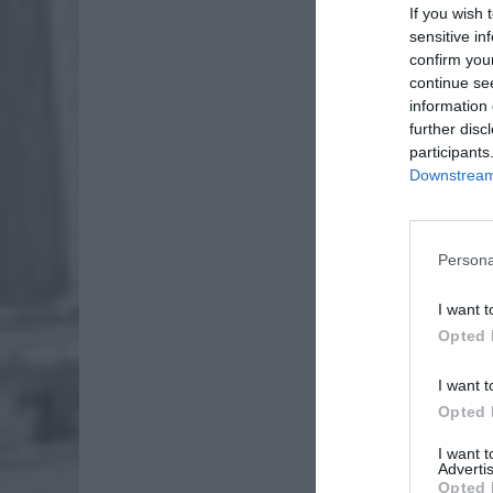
zapropon
If you wish 
sensitive in
confirm you
continue se
information 
further disc
participants
Downstream 
Persona
I want t
Opted 
I want t
Opted 
ZOBA
Naw
I want 
Advertis
rod
Opted 