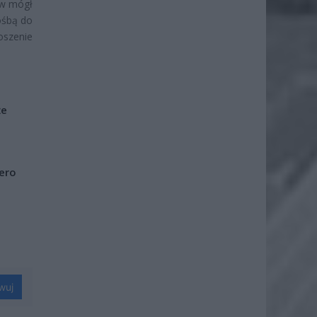
ów mógł
ośbą do
oszenie
że
iero
wuj