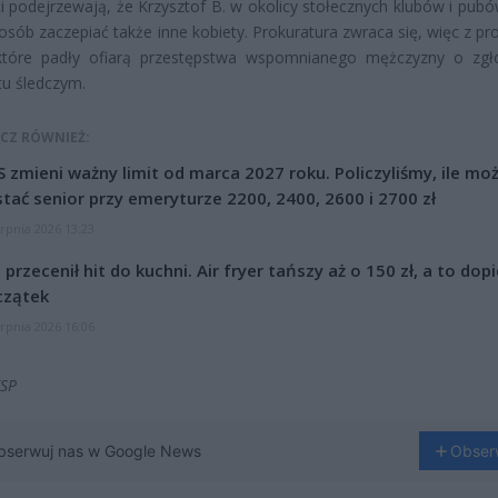
ci podejrzewają, że Krzysztof B. w okolicy stołecznych klubów i pub
osób zaczepiać także inne kobiety. Prokuratura zwraca się, więc z pr
 które padły ofiarą przestępstwa wspomnianego mężczyzny o zgł
tu śledczym.
CZ RÓWNIEŻ:
 zmieni ważny limit od marca 2027 roku. Policzyliśmy, ile mo
tać senior przy emeryturze 2200, 2400, 2600 i 2700 zł
erpnia 2026 13:23
l przecenił hit do kuchni. Air fryer tańszy aż o 150 zł, a to dop
czątek
erpnia 2026 16:06
KSP
bserwuj nas w Google News
Obser