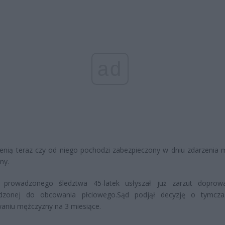
ad
cenią teraz czy od niego pochodzi zabezpieczony w dniu zdarzenia m
ny.
prowadzonego śledztwa 45-latek usłyszał już zarzut doprowa
dzonej do obcowania płciowego.Sąd podjął decyzję o tymcz
aniu mężczyzny na 3 miesiące.