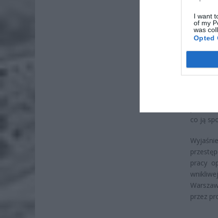
7 si
I want t
of my P
ZUS
was col
wyn
Opted 
7 si
Auto ru
pamiętaj
poboczu
poszukiw
co ją sp
Wyjaśnie
przestęp
pracy o
wnikliwe
Warszaw
przez pr