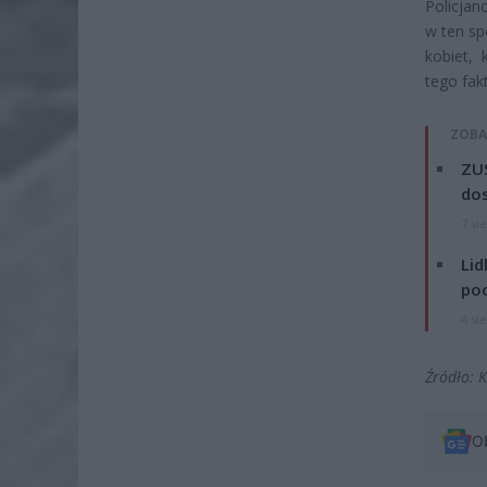
Policjan
w ten sp
kobiet,
tego fak
ZOBA
ZUS
dos
7 si
Lid
po
4 si
Źródło: 
O