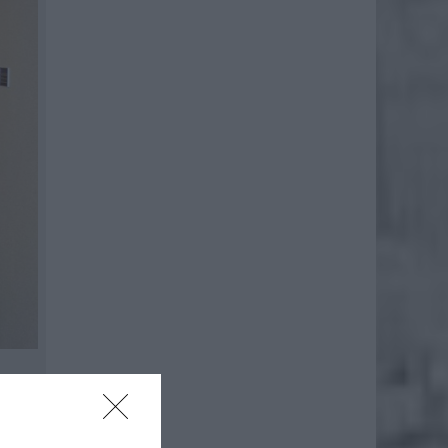
białego
o czym