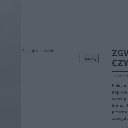
ZG
Szukaj w serwisie
Szukaj
CZ
28 paździ
Policj
doprow
zaczepi
domu. 
przestę
zdecydo