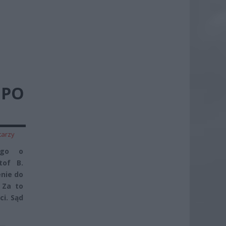
 PO
tarzy
nego o
tof B.
enie do
 Za to
i. Sąd