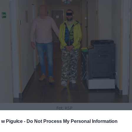
Fot. KSP
enia doszło w Warszawie nocą w październiku 2015 roku . Kierowca 
w Pigułce -
Do Not Process My Personal Information
a zaczepił wychodzącą akurat z klubu młodą dziewczynę, p