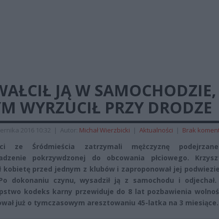
WAŁCIŁ JĄ W SAMOCHODZIE,
YM WYRZUCIŁ PRZY DRODZE
ernika 2016 10:32
|
Autor:
Michał Wierzbicki
|
Aktualności
|
Brak komen
anci ze Śródmieścia zatrzymali mężczyznę podejrza
adzenie pokrzywdzonej do obcowania płciowego. Krzysz
ł kobietę przed jednym z klubów i zaproponował jej podwiezi
Po dokonaniu czynu, wysadził ją z samochodu i odjechał.
pstwo kodeks karny przewiduje do 8 lat pozbawienia wolnośc
wał już o tymczasowym aresztowaniu 45-latka na 3 miesiące.