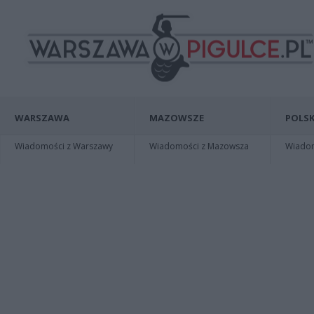
WARSZAWA
MAZOWSZE
POLSK
Wiadomości z Warszawy
Wiadomości z Mazowsza
Wiadomo