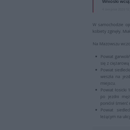
Wnioski wcią
4 sierpnia 2026 12
W samochodzie opró
kobiety zginęły. Mia
Na Mazowszu wczora
Powiat garwoliń
się z ciężarową
Powiat siedleck
weszła na jez
miejscu.
Powiat łosicki
po jezdni męż
poniósł śmierć 
Powiat siedlec
leżącym na ulic