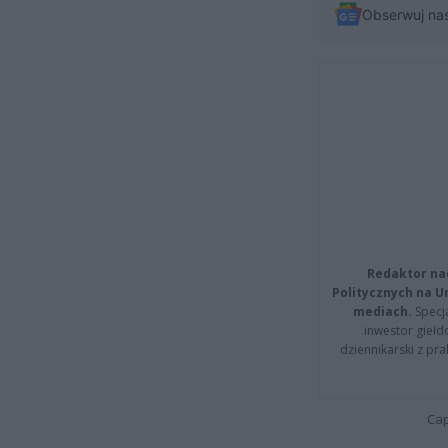
Obserwuj na
Redaktor na
Politycznych na 
mediach.
Specja
inwestor giełd
dziennikarski z pr
Cap