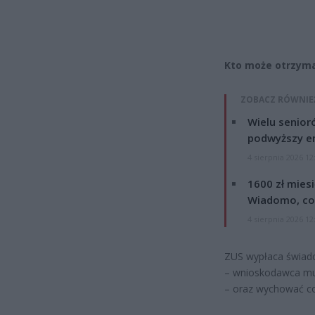
Kto może otrzym
ZOBACZ RÓWNIE
Wielu senior
podwyższy e
4 sierpnia 2026 12
1600 zł mies
Wiadomo, co
4 sierpnia 2026 12
ZUS wypłaca świad
– wnioskodawca musi
– oraz wychować co