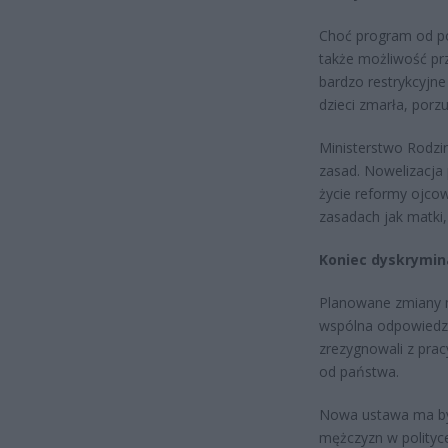
Choć program od po
także możliwość pr
bardzo restrykcyjne
dzieci zmarła, porz
Ministerstwo Rodzin
zasad. Nowelizacja
życie reformy ojco
zasadach jak matki
Koniec dyskrymin
Planowane zmiany m
wspólna odpowiedzi
zrezygnowali z prac
od państwa.
Nowa ustawa ma być
mężczyzn w polityce 