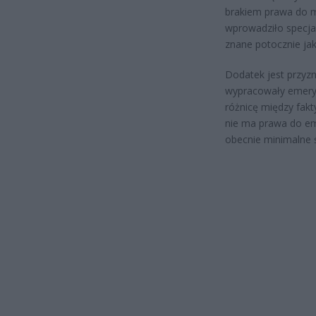
brakiem prawa do m
wprowadziło specjal
znane potocznie ja
Dodatek jest przyz
wypracowały emery
różnicę między fakt
nie ma prawa do eme
obecnie minimalne 