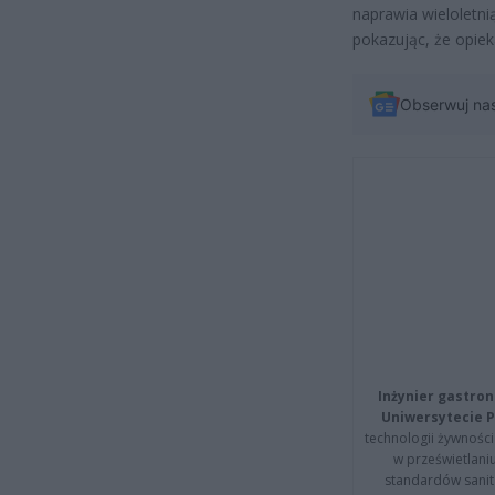
naprawia wieloletni
pokazując, że opiek
Obserwuj na
Inżynier gastron
Uniwersytecie P
technologii żywności 
w prześwietlani
standardów sanita