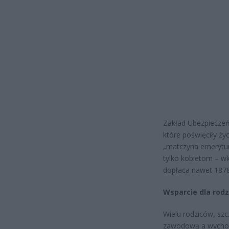
Zakład Ubezpieczeń
które poświęciły ży
„matczyna emerytura
tylko kobietom – wk
dopłaca nawet 1878,
Wsparcie dla rodz
Wielu rodziców, szc
zawodową a wychowy