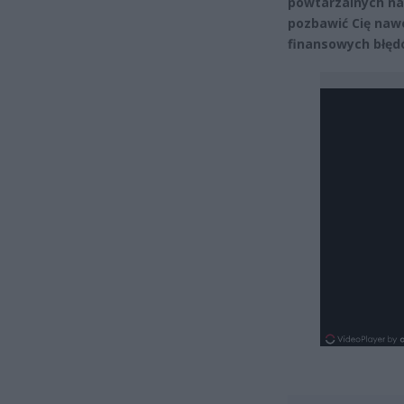
powtarzalnych na
pozbawić Cię nawe
finansowych błędó