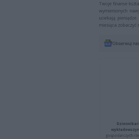
Twoje finanse kszta
wymienionych nawyk
uciekają pieniądze
miesiąca zobaczyć r
Obserwuj na
Dziennikar
wykładowczyn
gospodarczych i t