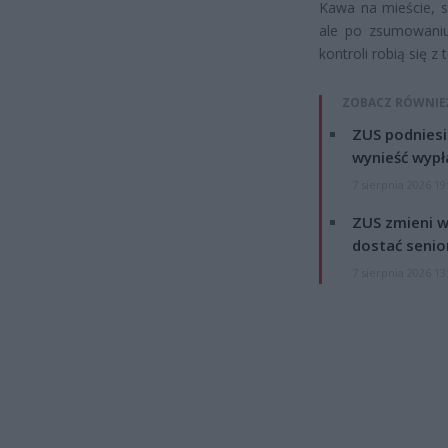
Kawa na mieście, s
ale po zsumowaniu 
kontroli robią się 
ZOBACZ RÓWNIE
ZUS podniesie
wynieść wypł
7 sierpnia 2026 19
ZUS zmieni w
dostać senio
7 sierpnia 2026 13