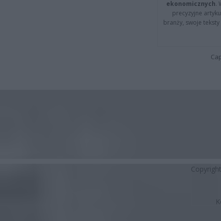
ekonomicznych
.
precyzyjne artyku
branży, swoje tekst
Cap
Copyrigh
K