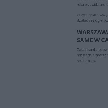
roku przewidziano 
W tych dniach wszys
działać bez ogranic
WARSZAWA 
SAME W C
Zakaz handlu obowi
miastach. Oznacza 
reszta kraju.