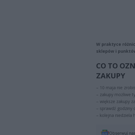
W praktyce różni
sklepów i punktó
CO TO OZN
ZAKUPY
– 10 maja nie zrobi
– zakupy możliwe ty
– większe zakupy za
– sprawdź godziny 
– kolejna niedziela
Obserwuj na