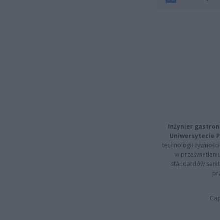
Inżynier gastron
Uniwersytecie P
technologii żywności 
w prześwietlani
standardów sanita
pr
Cap