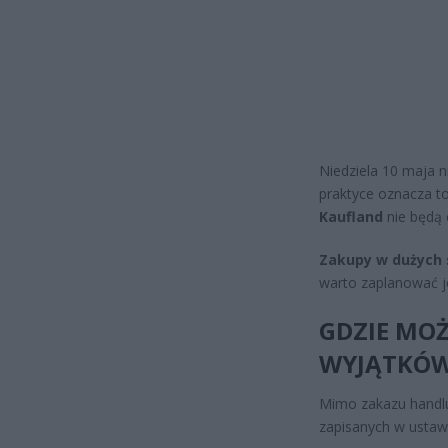
Niedziela 10 maja n
praktyce oznacza to
Kaufland
nie będą 
Zakupy w dużych s
warto zaplanować je
GDZIE MOŻ
WYJĄTKÓ
Mimo zakazu handlu
zapisanych w ustawi