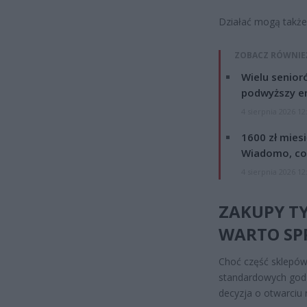
Działać mogą także
ZOBACZ RÓWNIE
Wielu senior
podwyższy e
4 sierpnia 2026 12
1600 zł mies
Wiadomo, co
4 sierpnia 2026 12
ZAKUPY T
WARTO SP
Choć część sklepów 
standardowych godz
decyzja o otwarciu n