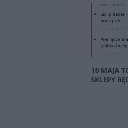
ZOBACZ RÓWNIE
Lidl przeceni
początek
4 sierpnia 2026 16
Pieniądze dla
Wnioski wcią
4 sierpnia 2026 12
10 MAJA T
SKLEPY BĘ