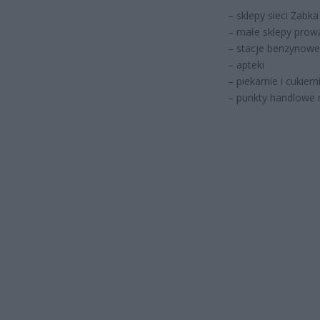
– sklepy sieci Żabka
– małe sklepy prowa
– stacje benzynowe
– apteki
– piekarnie i cukiern
– punkty handlowe n