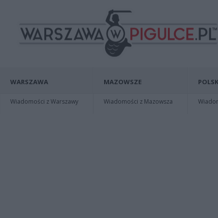
WARSZAWA
MAZOWSZE
POLSK
Wiadomości z Warszawy
Wiadomości z Mazowsza
Wiadomo