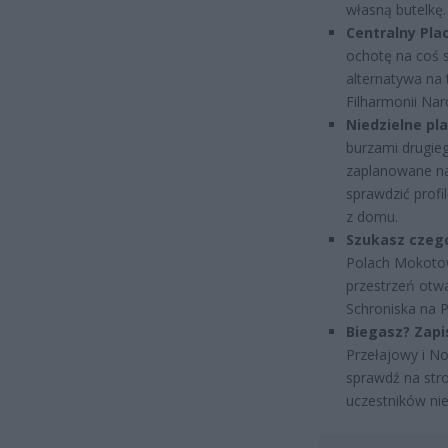
własną butelkę. 
Centralny Pla
ochotę na coś s
alternatywa na
Filharmonii Na
Niedzielne pl
burzami drugie
zaplanowane na
sprawdzić prof
z domu.
Szukasz czego
Polach Mokotow
przestrzeń otw
Schroniska na P
Biegasz? Zapis
Przełajowy i No
sprawdź na stro
uczestników nie