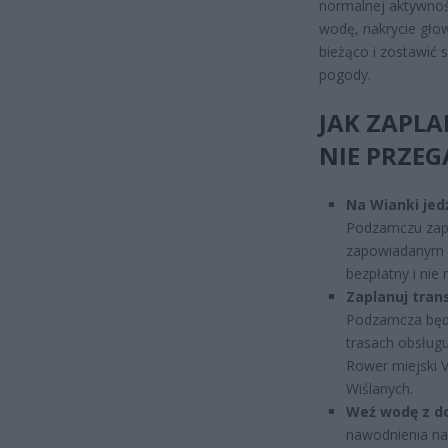
normalnej aktywnośc
wodę, nakrycie głow
bieżąco i zostawić 
pogody.
JAK ZAPL
NIE PRZEG
Na Wianki jedź
Podzamczu zapeł
zapowiadanym u
bezpłatny i nie
Zaplanuj tran
Podzamcza będ
trasach obsługu
Rower miejski V
Wiślanych.
Weź wodę z d
nawodnienia na 