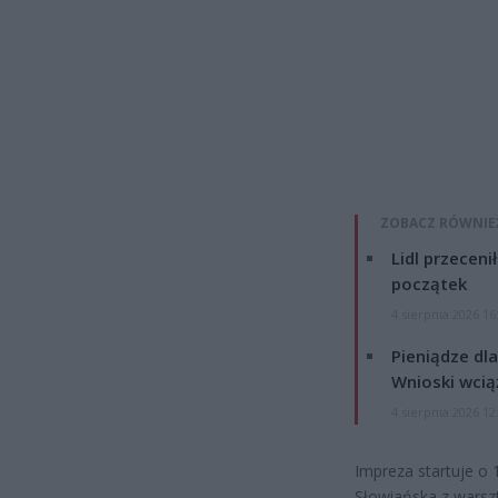
ZOBACZ RÓWNIE
Lidl przeceni
początek
4 sierpnia 2026 16
Pieniądze dla
Wnioski wcią
4 sierpnia 2026 12
Impreza startuje o 
Słowiańska z warszt