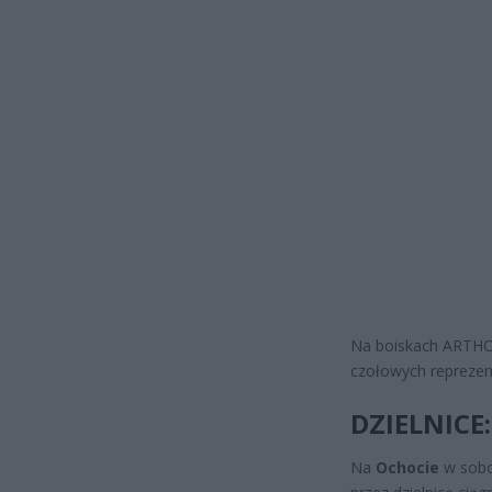
Na boiskach ARTHOU
czołowych reprezent
DZIELNICE:
Na
Ochocie
w sobo