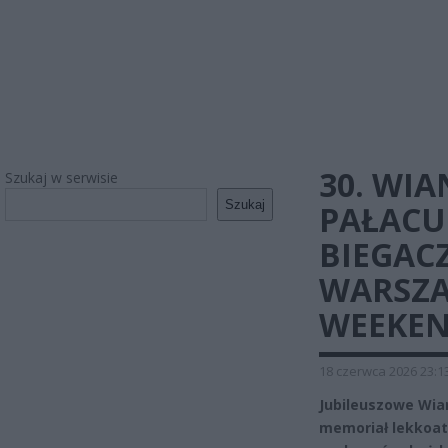
30. WIA
Szukaj w serwisie
Szukaj
PAŁACU
BIEGACZ
WARSZA
WEEKE
18 czerwca 2026 23:1
Jubileuszowe Wian
memoriał lekkoatl