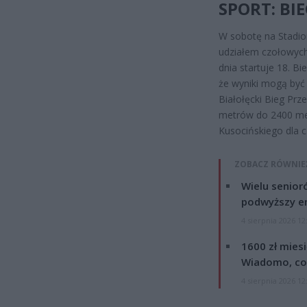
SPORT: BI
W sobotę na Stadio
udziałem czołowych
dnia startuje 18. B
że wyniki mogą być 
Białołęcki Bieg Pr
metrów do 2400 me
Kusocińskiego dla 
ZOBACZ RÓWNIE
Wielu senior
podwyższy e
4 sierpnia 2026 12
1600 zł mies
Wiadomo, co
4 sierpnia 2026 12