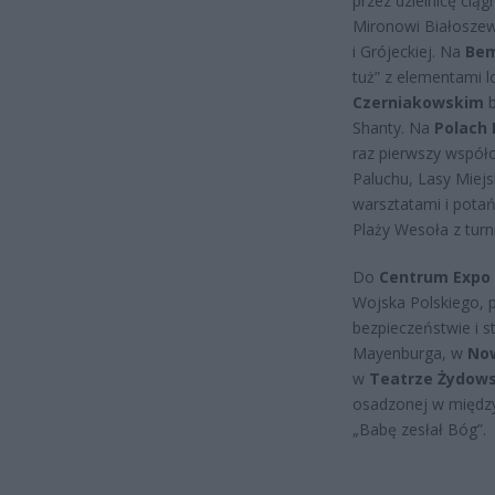
przez dzielnicę cią
Mironowi Białoszews
i Grójeckiej. Na
Be
tuż” z elementami l
Czerniakowskim
b
Shanty. Na
Polach
raz pierwszy współo
Paluchu, Lasy Miejs
warsztatami i pot
Plaży Wesoła z turn
Do
Centrum Expo 
Wojska Polskiego, po
bezpieczeństwie i s
Mayenburga, w
No
w
Teatrze Żydow
osadzonej w międz
„Babę zesłał Bóg”.