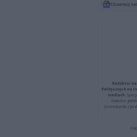
Obserwuj na
Redaktor na
Politycznych na 
mediach.
Specja
inwestor giełd
dziennikarski z pr
Cap