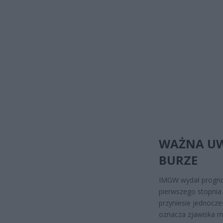
WAŻNA UW
BURZE
IMGW wydał progno
pierwszego stopnia 
przyniesie jednocześ
oznacza zjawiska m