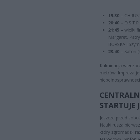
19:30
– CHRUST 
20:40
– O.S.T.R.
21:45
– wielki 
Margaret, Patry
BOVSKA i Szymo
23:40
– Satori (
Kulminacją wieczor
metrów. Impreza je
niepełnosprawności
CENTRALN
STARTUJE 
Jeszcze przed sobot
Nauki rusza pierwsz
który zgromadził ra
Narodową, Sinfonię